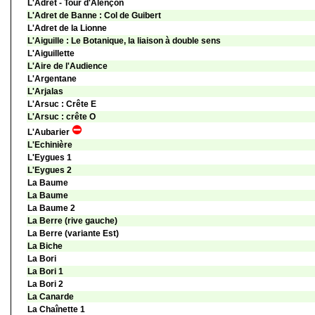
L'Adret - Tour d'Alençon
L'Adret de Banne : Col de Guibert
L'Adret de la Lionne
L'Aiguille : Le Botanique, la liaison à double sens
L'Aiguillette
L'Aire de l'Audience
L'Argentane
L'Arjalas
L'Arsuc : Crête E
L'Arsuc : crête O
L'Aubarier
L'Echinière
L'Eygues 1
L'Eygues 2
La Baume
La Baume
La Baume 2
La Berre (rive gauche)
La Berre (variante Est)
La Biche
La Bori
La Bori 1
La Bori 2
La Canarde
La Chaînette 1