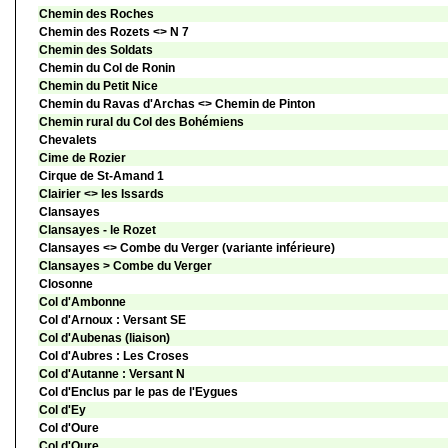
Chemin des Roches
Chemin des Rozets <> N 7
Chemin des Soldats
Chemin du Col de Ronin
Chemin du Petit Nice
Chemin du Ravas d'Archas <> Chemin de Pinton
Chemin rural du Col des Bohémiens
Chevalets
Cime de Rozier
Cirque de St-Amand 1
Clairier <> les Issards
Clansayes
Clansayes - le Rozet
Clansayes <> Combe du Verger (variante inférieure)
Clansayes > Combe du Verger
Closonne
Col d'Ambonne
Col d'Arnoux : Versant SE
Col d'Aubenas (liaison)
Col d'Aubres : Les Croses
Col d'Autanne : Versant N
Col d'Enclus par le pas de l'Eygues
Col d'Ey
Col d'Oure
Col d'Oure