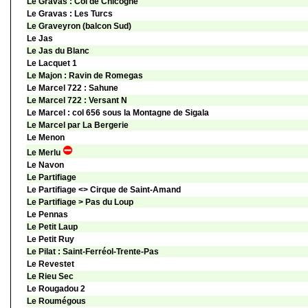
Le Gravas : Col de Chicogne
Le Gravas : Les Turcs
Le Graveyron (balcon Sud)
Le Jas
Le Jas du Blanc
Le Lacquet 1
Le Majon : Ravin de Romegas
Le Marcel 722 : Sahune
Le Marcel 722 : Versant N
Le Marcel : col 656 sous la Montagne de Sigala
Le Marcel par La Bergerie
Le Menon
Le Merlu
Le Navon
Le Partifiage
Le Partifiage <> Cirque de Saint-Amand
Le Partifiage > Pas du Loup
Le Pennas
Le Petit Laup
Le Petit Ruy
Le Pilat : Saint-Ferréol-Trente-Pas
Le Revestet
Le Rieu Sec
Le Rougadou 2
Le Roumégous