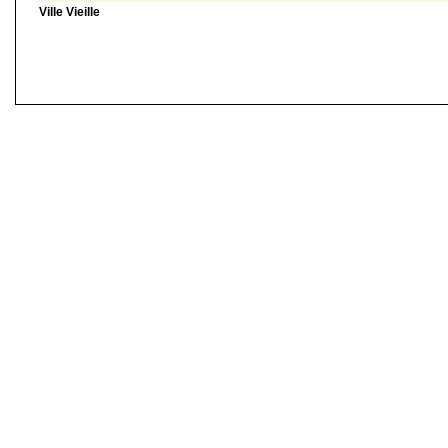
Ville Vieille
©
Singletrack.fr
- 2007-2026 - La responsabilité de Singletrack.fr