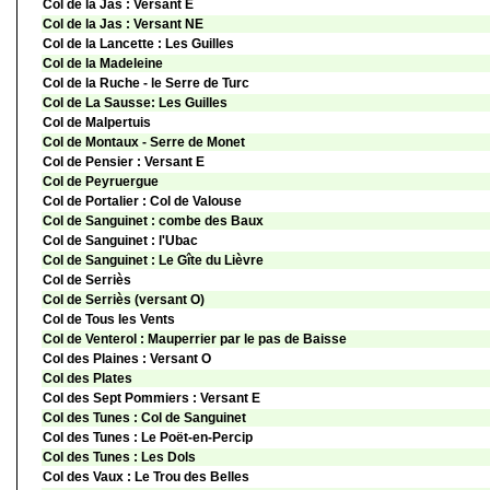
Col de la Jas : Versant E
Col de la Jas : Versant NE
Col de la Lancette : Les Guilles
Col de la Madeleine
Col de la Ruche - le Serre de Turc
Col de La Sausse: Les Guilles
Col de Malpertuis
Col de Montaux - Serre de Monet
Col de Pensier : Versant E
Col de Peyruergue
Col de Portalier : Col de Valouse
Col de Sanguinet : combe des Baux
Col de Sanguinet : l'Ubac
Col de Sanguinet : Le Gîte du Lièvre
Col de Serriès
Col de Serriès (versant O)
Col de Tous les Vents
Col de Venterol : Mauperrier par le pas de Baisse
Col des Plaines : Versant O
Col des Plates
Col des Sept Pommiers : Versant E
Col des Tunes : Col de Sanguinet
Col des Tunes : Le Poët-en-Percip
Col des Tunes : Les Dols
Col des Vaux : Le Trou des Belles