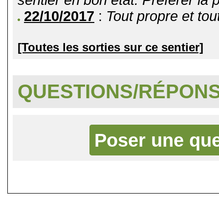
22/10/2017
:
Tout propre et tout 
[Toutes les sorties sur ce sentier]
QUESTIONS/RÉPON
Poser une que
©
Singletrack.fr
- 2007-2026 - La re
retenue en cas d'accident sur 