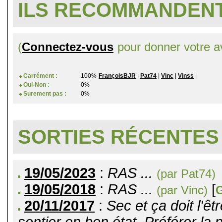
ILS RECOMMANDENT
(
Connectez-vous
pour donner votre av
Carrément :
100%
FrançoisBJR
|
Pat74
|
Vinc
|
Vinss
|
Oui-Non :
0%
Surement pas :
0%
SORTIES RÉCENTES
19/05/2023
:
RAS ...
(par Pat74)
19/05/2018
:
RAS ...
[
(par Vinc)
20/11/2017
:
Sec et ça doit l'êt
sentier en bon état. Préférer la 