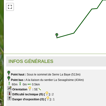
INFOS GÉNÉRALES
Point haut :
Sous le sommet de Serre La Baye (513m)
Point bas :
A la liaison du sentier La Sexagésime (434m)
60m
0m
0.5km
Orientation
:
SE
Difficulté technique (/5) [
] :
2
Danger d'exposition (/3) [
] :
1