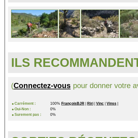
ILS RECOMMANDENT
(
Connectez-vous
pour donner votre av
Carrément :
100%
FrançoisBJR
|
Riri
|
Vinc
|
Vinss
|
Oui-Non :
0%
Surement pas :
0%