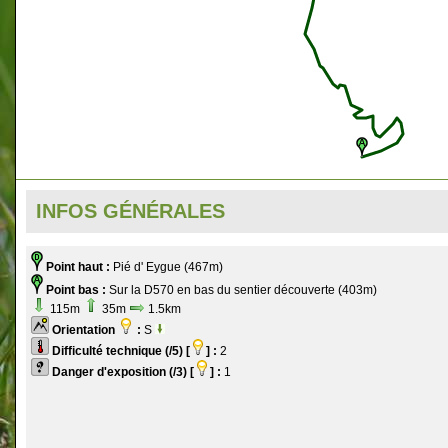
INFOS GÉNÉRALES
Point haut :
Pié d' Eygue (467m)
Point bas :
Sur la D570 en bas du sentier découverte (403m)
115m
35m
1.5km
Orientation
:
S
Difficulté technique (/5) [
] :
2
Danger d'exposition (/3) [
] :
1