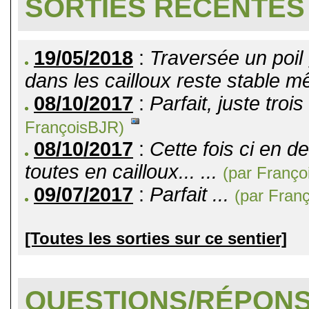
SORTIES RÉCENTES
19/05/2018
:
Traversée un poil 
dans les cailloux reste stable m
08/10/2017
:
Parfait, juste troi
FrançoisBJR)
08/10/2017
:
Cette fois ci en d
toutes en cailloux... ...
(par Franço
09/07/2017
:
Parfait ...
(par Fran
[Toutes les sorties sur ce sentier]
QUESTIONS/RÉPON