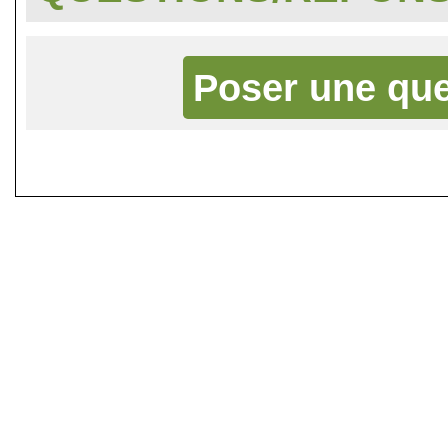
Poser une que
©
Singletrack.fr
- 2007-2026 - La re
retenue en cas d'accident sur 