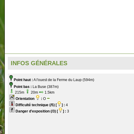
INFOS GÉNÉRALES
Point haut :
A l'ouest de la Ferme du Laup (594m)
Point bas :
La Buse (387m)
215m
20m
1.5km
Orientation
:
O
Difficulté technique (/5) [
] :
4
Danger d'exposition (/3) [
] :
3