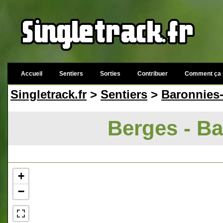
Accueil
Sentiers
Sorties
Contribuer
Comment ça 
Singletrack.fr
>
Sentiers
>
Baronnies
Berges - B
+
−