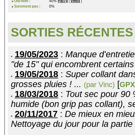
Oui-Non :
40%
Pat74
|
Vinss
|
Surement pas :
0%
SORTIES RÉCENTES
19/05/2023
:
Manque d'entret
"de 15" qui encombrent certains
19/05/2018
:
Super collant dan
grosses pluies ! ...
[
(par Vinc)
GPX
18/03/2018
:
Tout sec pour 90
humide (bon grip pas collant), seu
20/11/2017
:
De mieux en mieux 
Nettoyage du jour pour la partie 