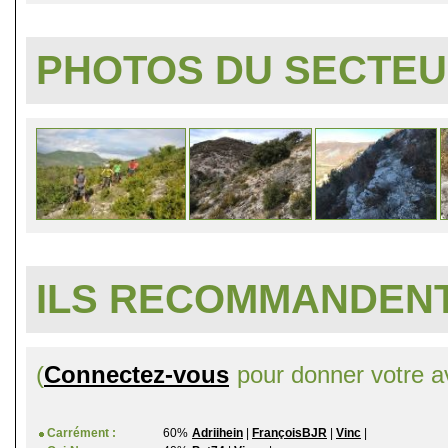
PHOTOS DU SECTE
ILS RECOMMANDENT
(
Connectez-vous
pour donner votre av
Carrément :
60%
Adriihein
|
FrançoisBJR
|
Vinc
|