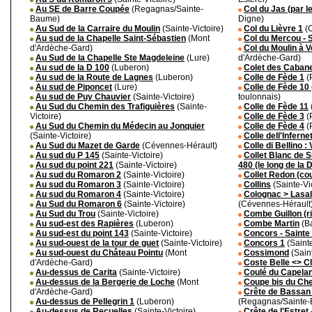
Au SE de Barre Coupée
(Regagnas/Sainte-
Col du Jas (par l
Baume)
Digne)
Au Sud de la Carraire du Moulin
(Sainte-Victoire)
Col du Lièvre 1
(C
Au sud de la Chapelle Saint-Sébastien
(Mont
Col du Mercou -
d'Ardèche-Gard)
Col du Moulin à V
Au Sud de la Chapelle Ste Magdeleine
(Lure)
d'Ardèche-Gard)
Au sud de la D 100
(Luberon)
Colet des Caban
Au sud de la Route de Lagnes
(Luberon)
Colle de Fède 1
(
Au sud de Piponcet
(Lure)
Colle de Fède 10 (
Au sud de Puy Chauvier
(Sainte-Victoire)
toulonnais)
Au Sud du Chemin des Trafiguières
(Sainte-
Colle de Fède 11
Victoire)
Colle de Fède 3
(
Au Sud du Chemin du Médecin au Jonquier
Colle de Fède 4
(
(Sainte-Victoire)
Colle dell'Inferne
Au Sud du Mazet de Garde
(Cévennes-Hérault)
Colle di Bellino :
Au sud du P 145
(Sainte-Victoire)
Collet Blanc de S
Au sud du point 221
(Sainte-Victoire)
480 (le long de la 
Au sud du Romaron 2
(Sainte-Victoire)
Collet Redon (co
Au sud du Romaron 3
(Sainte-Victoire)
Collins
(Sainte-Vic
Au sud du Romaron 4
(Sainte-Victoire)
Colognac > Lasall
Au Sud du Romaron 6
(Sainte-Victoire)
(Cévennes-Hérault
Au Sud du Trou
(Sainte-Victoire)
Combe Guillon (ri
Au sud-est des Rapières
(Luberon)
Combe Martin
(B
Au sud-est du point 143
(Sainte-Victoire)
Concors - Saint
Au sud-ouest de la tour de guet
(Sainte-Victoire)
Concors 1
(Sainte
Au sud-ouest du Château Pointu
(Mont
Cossimond
(Saint
d'Ardèche-Gard)
Coste Belle <> Cl
Au-dessus de Carita
(Sainte-Victoire)
Coulé du Capela
Au-dessus de la Bergerie de Loche
(Mont
Coupe bis du Ch
d'Ardèche-Gard)
Crête de Bassan 
Au-dessus de Pellegrin 1
(Luberon)
(Regagnas/Sainte
Au-dessus de Recuelles
(Sainte-Victoire)
Crête de l'Estret 