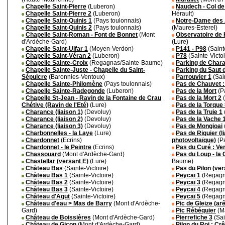
Chapelle Saint-Pierre
(Luberon)
Naudech - Col de
Chapelle Saint-Pierre 2
(Luberon)
Hérault)
Chapelle Saint-Quinis 1
(Pays toulonnais)
Notre-Dame des 
Chapelle Saint-Quinis 2
(Pays toulonnais)
(Maures-Esterel)
Chapelle Saint-Roman - Font de Bonnet
(Mont
Observatoire de 
d'Ardèche-Gard)
(Lure)
Chapelle Saint-Ulfar 1
(Moyen-Verdon)
P141 - P98
(Saint
Chapelle Saint-Véran 2
(Luberon)
P78
(Sainte-Victoi
Chapelle Sainte-Croix
(Regagnas/Sainte-Baume)
Parking de Chara
Chapelle Sainte-Juste - Chapelle du Saint-
Parking du Saut 
Sépulcre
(Baronnies-Ventoux)
Parrouvier 1
(Sain
Chapelle Sainte-Philomène
(Pays toulonnais)
Pas de Chauvet :
Chapelle Sainte-Radegonde
(Luberon)
Pas de la Mort
(P
Chapelle St-Jean - Ravin de la Fontaine de Crau
Pas de la Mort 2
(
Chétive (Ravin de l'Eté)
(Lure)
Pas de la Torque 
Charance (liaison 1)
(Devoluy)
Pas de la Truie 1
Charance (liaison 2)
(Devoluy)
Pas de la Vache 
Charance (liaison 3)
(Devoluy)
Pas de Mongioai
Charbonnelles - la Laye
(Lure)
Pas de Riquier (l
Chardonnet
(Ecrins)
photovoltaïque)
(Pa
Chardonnet - le Peintre
(Ecrins)
Pas du Curé : Ve
Chassouard
(Mont d'Ardèche-Gard)
Pas du Loup - la 
Chastellar (versant E)
(Lure)
Baume)
Château Bas
(Sainte-Victoire)
Pas du Pilon (ve
Château Bas 1
(Sainte-Victoire)
Peycaï 1
(Regagn
Château Bas 2
(Sainte-Victoire)
Peycaï 3
(Regagn
Château Bas 3
(Sainte-Victoire)
Peycaï 4
(Regagn
Château d'Agut
(Sainte-Victoire)
Peycaï 5
(Regagn
Château d'eau > Mas de Barry
(Mont d'Ardèche-
Pic de Gleize (ar
Gard)
Pic Rébéquier
(Ma
Château de Boissières
(Mont d'Ardèche-Gard)
Pierrefiche 3
(Sai
Château de Gicon
(Mont d'Ardèche-Gard)
Pilon du Roi : Cr