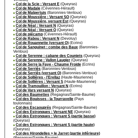
Col de la Scie : Versant E
(Queyras)
Col de Madale
(Cévennes-Hérault)
Col de Malpertuis
(Baronnies-Ventoux)
Col de Moussière : Versant SO
(Queyras)
Col de Moussière, versant Est
(Queyras)
Col de Néal : Versant N
(Queyras)
Col de Néal : Versant O
(Queyras)
Col de piécamp
(Cévennes-Hérault)
Col de Rabou : Versant N
(Devoluy)
Col de Rouannette (versant O)
(Ecrins)
Col de Sanguinet : combe des Baux
(Baronnies-
Ventoux)
Col de Serenne : cabane des Couniets
(Queyras)
Col de Serenne : Vallon Laugier
(Queyras)
Col de Serre la Faye - Chaume Froide
(Ecrins)
Col de Serriès
(Baronnies-Ventoux)
Col de Serriès (versant O)
(Baronnies-Ventoux)
Col de Sollières - l'Erellaz
(Haute-Maurienne)
Col de Sollières : Versant S
(Haute-Maurienne)
Col de Tramouillon : Versant N
(Ecrins)
Col de Vars versant N
(Queyras)
Col des Baumettes
(Regagnas/Sainte-Baume)
Col des Bouisses - la Tourravelle
(Pays
toulonnais)
Col des Escaouprés
(Regagnas/Sainte-Baume)
Col des Estronques : Versant NE
(Queyras)
Col des Estronques : Versant S (partie basse)
(Queyras)
Col des Estronques : Versant S (partie haute)
(Queyras)
Col des Hirondelles > le Jarret (partie inférieure)
(Regagnas/Sainte-Baume)