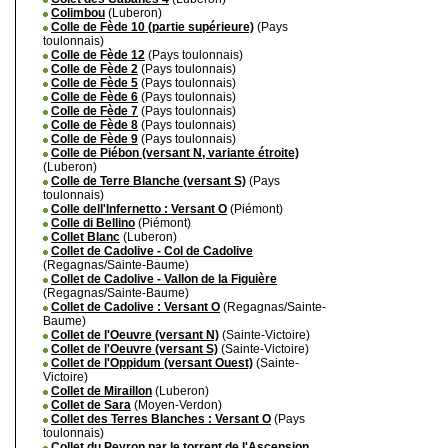
Colimbou
(Luberon)
Colle de Fède 10 (partie supérieure)
(Pays
toulonnais)
Colle de Fède 12
(Pays toulonnais)
Colle de Fède 2
(Pays toulonnais)
Colle de Fède 5
(Pays toulonnais)
Colle de Fède 6
(Pays toulonnais)
Colle de Fède 7
(Pays toulonnais)
Colle de Fède 8
(Pays toulonnais)
Colle de Fède 9
(Pays toulonnais)
Colle de Piébon (versant N, variante étroite)
(Luberon)
Colle de Terre Blanche (versant S)
(Pays
toulonnais)
Colle dell'Infernetto : Versant O
(Piémont)
Colle di Bellino
(Piémont)
Collet Blanc
(Luberon)
Collet de Cadolive - Col de Cadolive
(Regagnas/Sainte-Baume)
Collet de Cadolive - Vallon de la Figuière
(Regagnas/Sainte-Baume)
Collet de Cadolive : Versant O
(Regagnas/Sainte-
Baume)
Collet de l'Oeuvre (versant N)
(Sainte-Victoire)
Collet de l'Oeuvre (versant S)
(Sainte-Victoire)
Collet de l'Oppidum (versant Ouest)
(Sainte-
Victoire)
Collet de Miraillon
(Luberon)
Collet de Sara
(Moyen-Verdon)
Collet des Terres Blanches : Versant O
(Pays
toulonnais)
Collet du Peyron par le torrent de l'Ascension