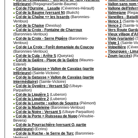
inférieure)
(Regagnas/Sainte-Baume)
Vallon sans nom 
Col de l'Oursine _ Lasalle
(Cévennes-Hérault)
Vallone dell'Infer
Col de la Baume (versant N)
(Buëch)
Valmejane
(Regag
Col de la Chaîne <> les Issards
(Baronnies-
Vaneilles - Batail
Ventoux)
Vence 1
(Sainte-V
Col de la Chaise
(Devoluy)
Vence 2
(Sainte-V
Col de la Croix - Fontaine de Charroux
Vers Route Gard
(Baronnies-Ventoux)
Vieux village d'Al
Col de la Croix - Serre Pigière
(Baronnies-
Vigie (variante)
(S
Ventoux)
Vigie 1
(Sainte-Vic
Col de La Croix : Forêt domaniale du Coucou
Volpellière
(Céven
(Baronnies-Ventoux)
Ybourgues - Lim
Col de la Cula : Arête S
(Queyras)
Zoum (accès)
(Re
Col de la Galère - Plage de la Galère
(Maures-
Esterel)
Col de la Gatasse > Vallon de Cavalas (partie
inférieure)
(Sainte-Victoire)
Col de la Gatasse > Vallon de Cavalas (partie
intermédiaire)
(Sainte-Victoire)
Col de la Gypière : Versant SO
(Ubaye-
Parpaillon)
Col de la Liguière 1
(Luberon)
Col de la Liguière 2
(Luberon)
Col de la Losette : vallon de Soustra
(Piémont)
Col de la Madeleine
(Baronnies-Ventoux)
Col de la Noire : Versant S
(Ubaye-Parpaillon)
Col de la Porte > Ruisseau de Nugo
(Vésubie-
Bevera)
Col de la Pourrachière (versant O, partie
supérieure)
(Ecrins)
Col de la Ruche - le Serre de Turc
(Baronnies-
Ventoux)