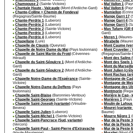
Champouse 2
(Sainte-Victoire)
Mal Vallon 1
(Pays
Chantale Haute - Valcaude
(Mont d'Ardèche-Gard)
Mal Vallon 6
(Pays
Chante-Colline > Chemin de Fondeval
Mamiellon
(Ecrins
(Regagnas/Sainte-Baume)
Mange Garri 17
(S
Chante-Perdrix 1
(Luberon)
Mange Garri 4
(Sa
Chante-Perdrix 2
(Luberon)
Mange Garri 5
(Sa
Chante-Perdrix 2
(Sainte-Victoire)
Mas Tufany (GR 6
Chante-Perdrix 3
(Luberon)
Gard)
Chante-Perdrix 4
(Luberon)
Meren 1
(Maures-
Chapellane
(Lure)
Mirabelle
(Maures
Chapelle de Clausis
(Queyras)
Mont Caume (ver
Chapelle de Notre Dame du Mai
(Pays toulonnais)
Mont Cruvelier : 
Chapelle de Saint Martin du Froid
(Cévennes-
(Regagnas/Sainte
Hérault)
Mont des Salins 
Chapelle du Saint-Sépulcre 1
(Mont d'Ardèche-
Mont des Spels 1
Gard)
Mont du Marseilla
Chapelle du Saint-Sépulcre 2
(Mont d'Ardèche-
Mont Julien (crêt
Gard)
Mont Rachas (ar
Chapelle Notre-Dame de l'Espérance
(Sainte-
Montagne de Ca
Victoire)
Montagne de Mel
Chapelle Notre-Dame du Deffens
(Pays
Montagne des Ub
toulonnais)
Montmorin
(Rega
Chapelle Saint-Blaise
(Baronnies-Ventoux)
Morière le Cap - 
Chapelle Saint-Georges
(Sainte-Victoire)
Morières 1
(Pays 
Chapelle Saint-Joseph (variante)
(Vésubie-
Moulin de Lafous
Bevera)
Mouret (variante 
Chapelle Saint-Julien
(Luberon)
Baume)
Chapelle Saint-Michel 1
(Sainte-Victoire)
Mourre Nègre 1
(
Chapelle Saint-Pancrace (Sud, variante)
Mur de la Peste 3
(Vercors)
Mur de la Peste 5
Chapelle Saint-Paul - Saint-Pierre d'Extravache
Mur de la Peste 6
(Haute-Maurienne)
Muraliet
(Mont d'