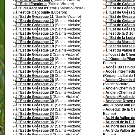
à l'E de l'Escalette
(Sainte-Victoire)
à l'Est de Gréas
à l'E du Reganat d'Estral
(Sainte-Victoire)
à l'Est de Gréas
à l'est de Cancouple
(Luberon)
à l'Est de Gréas
à l'Est de Gréasque 11
(Sainte-Victoire)
à l'Est de Gréas
à l'Est de Gréasque 12
(Sainte-Victoire)
à l'Est de Gréas
à l'Est de Gréasque 13
(Sainte-Victoire)
à l'Est de Gréas
à l'Est de Gréasque 14
(Sainte-Victoire)
à l'Est de Gréasq
à l'Est de Gréasque 15
(Sainte-Victoire)
à l'est de la D 16
à l'Est de Gréasque 16
(Sainte-Victoire)
à l'Est de la Ludi
à l'Est de Gréasque 17
(Sainte-Victoire)
à l'est du Marseil
à l'Est de Gréasque 18
(Sainte-Victoire)
à l'est du Marseil
à l'Est de Gréasque 19
(Sainte-Victoire)
à l'est du Vallon 
à l'Est de Gréasque 2
(Sainte-Victoire)
à l'ouest du Che
à l'Est de Gréasque 20
(Sainte-Victoire)
à l'Ouest du Pilo
à l'Est de Gréasque 21
(Sainte-Victoire)
Baume)
à l'Est de Gréasque 23
(Sainte-Victoire)
Accès Bassin du
à l'Est de Gréasque 24
(Sainte-Victoire)
Accès intermédia
à l'Est de Gréasque 25
(Sainte-Victoire)
(Regagnas/Sainte
à l'Est de Gréasque 26
(Sainte-Victoire)
Ancien Chemin d'
à l'Est de Gréasque 27
(Sainte-Victoire)
(Sainte-Victoire)
à l'Est de Gréasque 28
(Sainte-Victoire)
Ancien Chemin de
à l'Est de Gréasque 29
(Sainte-Victoire)
Ancien Chemin de
à l'Est de Gréasque 3
(Sainte-Victoire)
Ancien Moulin de 
à l'Est de Gréasque 30
(Sainte-Victoire)
Ancienne Draye d
à l'Est de Gréasque 31
(Sainte-Victoire)
486) > point 408
(M
à l'Est de Gréasque 33
(Sainte-Victoire)
Aqueduc de la Ca
à l'Est de Gréasque 34
(Sainte-Victoire)
Baume)
à l'Est de Gréasque 35
(Sainte-Victoire)
Au N du Vallon d
à l'Est de Gréasque 36
(Sainte-Victoire)
Au nord de la D 1
à l'Est de Gréasque 37
(Sainte-Victoire)
Au nord des Rou
à l'Est de Gréasque 38
(Sainte-Victoire)
Au S du Vallon d
à l'Est de Gréasque 4
(Sainte-Victoire)
Baume)