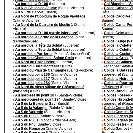
Au bord de la D 100
(Luberon)
Col Blanchet : Ve
Au N du Vallon de Jaume
(Sainte-Victoire)
Col de Cabane Vie
Au NE de Cabole
(Buëch)
Hérault)
Au Nord de l'Oppidum de Roque Vaoutade
Col de Cadolive :
(Sainte-Victoire)
Baume)
Au Nord de la Carraire du Moulin 1
(Sainte-
Col de Cante-Per
Victoire)
Baume)
Au nord de la D 100 (partie inférieure)
(Luberon)
Col de Colmiane 
Au nord de la Ferme de la Garenne
(Mont
Bevera)
d'Ardèche-Gard)
Col de l'Ange (var
Au nord de la Tête du Soldat
(Luberon)
Col de la Colette
Au nord de la Tête du Soldat bis
(Luberon)
Col de la Colette
Au nord des Perrières
(Mont d'Ardèche-Gard)
Col de la Coulett
Au nord du Chemin de Sainte Croix
(Luberon)
Col de la Croix
(B
Au Nord du Collet Pointu
(Luberon)
Col de la Galinet
Au nord du Haut Montsalier
(Lure)
(Regagnas/Sainte
Au nord du Plan de Campagne
(Sainte-Victoire)
Col de la Gatasse
Au nord du point 166
(Sainte-Victoire)
supérieure)
(Sainte
Au nord du point 217
(Sainte-Victoire)
Col de la Noire :
Au nord du point 284
(Sainte-Victoire)
Col de la Pourrac
Au Nord du vieux village de Châteauneuf
inférieure)
(Ecrins)
(variante)
(Lure)
Col de Rabou : V
Au nord-est du point 187
(Sainte-Victoire)
Col des Fosses -
Au nord-ouest du point 194
(Sainte-Victoire)
Col des Hirondelle
Au S de la Bergerie Gay
(Buëch)
supérieure)
(Regag
Au S de la Valampe
(Sainte-Victoire)
Col du Cendrié (
Au S de Valtrède
(Sainte-Victoire)
Col du Comte - S
Au S du P 229
(Sainte-Victoire)
Col du Fageas (v
Au S du P 231
(Mont d'Ardèche-Gard)
Col du Fageas (v
Au S du P40
(Sainte-Victoire)
Col du Festre - l
Au S du Romaron
(Sainte-Victoire)
Col du Gambet <
Au S du Romaron 5
(Sainte-Victoire)
Esterel)