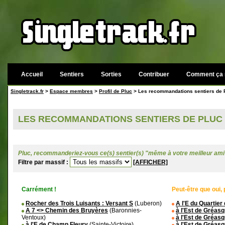
Accueil
Sentiers
Sorties
Contribuer
Comment ça 
Singletrack.fr
>
Espace membres
>
Profil de Pluc
> Les recommandations sentiers de 
LES RECOMMANDATIONS SENTIERS DE PLUC
Pluc, recommanderiez-vous ce(s) sentier(s) "même à votre meilleur ami
Filtre par massif :
[AFFICHER]
Carrément !
Peut-être que oui, 
Rocher des Trois Luisants : Versant S
(Luberon)
A l'E du Quartier
A 7 <> Chemin des Bruyères
(Baronnies-
à l'Est de Gréasq
Ventoux)
à l'Est de Gréas
à l'E de Champ Fleury
(Sainte-Victoire)
à l'Est de Gréas