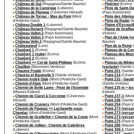
Château de Gui
(Regagnas/Sainte-Baume)
Pinérien
(Ecrins)
Château de la Canorgue
(Luberon)
Piste de Saint-Q
Château de Planque
(Cévennes-Hérault)
(Pays toulonnais)
Château de Tornac - Mas du Pont
(Mont
Piste des Allem
d'Ardèche-Gard)
Piste du Radar
(M
Château Double 1
(Luberon)
Plaine d'Escouril
Château Renard
(Regagnas/Sainte-Baume)
Plaine de Graffia
Château Vallon 2
(Pays toulonnais)
Victoire)
Château Vallon 3
(Pays toulonnais)
Plan de l'Aigle (v
Château Velin 2
(Regagnas/Sainte-Baume)
Baume)
Châteauneuf
(Lure)
Plan de la Reine
(
Chatégré 1
(Ecrins)
Plateau de la Co
Chatégré 1 (suite)
(Ecrins)
Plateau des Mus
Chatégré 2
(Ecrins)
Baume)
Chatégré <> Col de Saint-Philippe
(Ecrins)
Plateau du Méde
Chatillon
(Baronnies-Ventoux)
(variante)
(Sainte-V
Chaume Froide
(Ecrins)
Point 201
(Sainte-
Chauras et Baumelle 5
(Sainte-Victoire)
Point 214
(Cévenn
Chemin André Gide
(Mont d'Ardèche-Gard)
Point 232 - Gaud
Chemin d'Alais
(Mont d'Ardèche-Gard)
(Sainte-Victoire)
Chemin de Belle Lame - Piste de l'Issemble
Point 235 m > le
(Maures-Esterel)
Esterel)
Chemin de Claret à Corconne
(Cévennes-
Point 237-3
(Mont
Hérault)
Point 246
(Sainte-
Chemin de Cruviers
(Mont d'Ardèche-Gard)
Point 254
(Pays t
Chemin de Fiagoux <> Lachapelle-sous-
Point 273 (versan
Chanéac
(Mont d'Ardèche-Gard)
Point 273 (versan
Chemin de Graillefiot > Chemin de la Coste
(Mont
Point 273 (versan
d'Ardèche-Gard)
Point 275
(Pays t
Chemin de Jullian - Chemin de Cabrières
Point 286
(Maures
(Luberon)
Point 306-1
(Saint
Chemin de l'Observatoire
(Mont d'Ardèche-Gard)
Point 332 - point