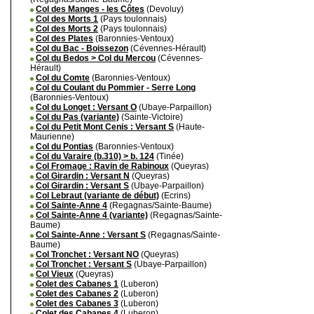
Col des Manges - les Côtes
(Devoluy)
Col des Morts 1
(Pays toulonnais)
Col des Morts 2
(Pays toulonnais)
Col des Plates
(Baronnies-Ventoux)
Col du Bac - Boissezon
(Cévennes-Hérault)
Col du Bedos > Col du Mercou
(Cévennes-
Hérault)
Col du Comte
(Baronnies-Ventoux)
Col du Coulant du Pommier - Serre Long
(Baronnies-Ventoux)
Col du Longet : Versant O
(Ubaye-Parpaillon)
Col du Pas (variante)
(Sainte-Victoire)
Col du Petit Mont Cenis : Versant S
(Haute-
Maurienne)
Col du Pontias
(Baronnies-Ventoux)
Col du Varaire (b.310) > b. 124
(Tinée)
Col Fromage : Ravin de Rabinoux
(Queyras)
Col Girardin : Versant N
(Queyras)
Col Girardin : Versant S
(Ubaye-Parpaillon)
Col Lebraut (variante de début)
(Ecrins)
Col Sainte-Anne 4
(Regagnas/Sainte-Baume)
Col Sainte-Anne 4 (variante)
(Regagnas/Sainte-
Baume)
Col Sainte-Anne : Versant S
(Regagnas/Sainte-
Baume)
Col Tronchet : Versant NO
(Queyras)
Col Tronchet : Versant S
(Ubaye-Parpaillon)
Col Vieux
(Queyras)
Colet des Cabanes 1
(Luberon)
Colet des Cabanes 2
(Luberon)
Colet des Cabanes 3
(Luberon)
Colet des Cabanes 4
(Luberon)