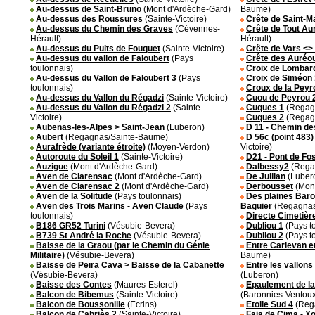
Au-dessus de Saint-Bruno
(Mont d'Ardèche-Gard)
Baume)
Au-dessus des Roussures
(Sainte-Victoire)
Crête de Saint-Ma
Au-dessus du Chemin des Graves
(Cévennes-
Crête de Tout Au
Hérault)
Hérault)
Au-dessus du Puits de Fouquet
(Sainte-Victoire)
Crête de Vars <> 
Au-dessus du vallon de Faloubert
(Pays
Crête des Auréo
toulonnais)
Croix de Lombar
Au-dessus du Vallon de Faloubert 3
(Pays
Croix de Siméon 
toulonnais)
Croux de la Peyr
Au-dessus du Vallon du Régadzi
(Sainte-Victoire)
Cuou de Peyrou 
Au-dessus du Vallon du Régadzi 2
(Sainte-
Cuques 1
(Regag
Victoire)
Cuques 2
(Regag
Aubenas-les-Alpes > Saint-Jean
(Luberon)
D 11 - Chemin d
Aubert
(Regagnas/Sainte-Baume)
D 56c (point 483)
Aurafrède (variante étroite)
(Moyen-Verdon)
Victoire)
Autoroute du Soleil 1
(Sainte-Victoire)
D21 - Pont de F
Auzigue
(Mont d'Ardèche-Gard)
Dalbessy2
(Rega
Aven de Clarensac
(Mont d'Ardèche-Gard)
De Jullian
(Luber
Aven de Clarensac 2
(Mont d'Ardèche-Gard)
Derbousset
(Mont
Aven de la Solitude
(Pays toulonnais)
Des plaines Baro
Aven des Trois Marins - Aven Claude
(Pays
Baguier
(Regagnas
toulonnais)
Directe Cimetièr
B186 GR52 Turini
(Vésubie-Bevera)
Dubliou 1
(Pays t
B739 St André la Roche
(Vésubie-Bevera)
Dubliou 2
(Pays t
Baisse de la Graou (par le Chemin du Génie
Entre Carlevan et
Militaire)
(Vésubie-Bevera)
Baume)
Baisse de Peïra Cava > Baisse de la Cabanette
Entre les vallons
(Vésubie-Bevera)
(Luberon)
Baisse des Contes
(Maures-Esterel)
Epaulement de la
Balcon de Bibemus
(Sainte-Victoire)
(Baronnies-Ventou
Balcon de Boussonille
(Ecrins)
Etoile Sud 4
(Reg
Balcon de Cabriès 2
(Sainte-Victoire)
Faja de Cima - X