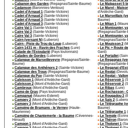
Cabanon des Gardes
(Regagnas/Sainte-Baume)
Le Malpasset 5 b
Cadanson
(Baronnies-Ventoux)
Le Marel - Maiso
Cadet d'Arnaud 1
(Sainte-Victoire)
d'Ardèche-Gard)
Cadet d'Arnaud 2
(Sainte-Victoire)
Le Marseillais (v
Cadet d'Arnaud 3
(Sainte-Victoire)
Baume)
Cadet d'Arnaud 3
(Sainte-Victoire)
Le Mitan 1
(Maure
Caïre Val 1
(Sainte-Victoire)
Le Montounier, va
Caïre Val 2
(Sainte-Victoire)
(Regagnas/Sainte
Caïre Val 3
(Sainte-Victoire)
Le Montounier, v
Cairn (versant N)
(Luberon)
(Regagnas/Sainte
Cairn - Piste du Trou du Loup
(Luberon)
Le Mouisson 2
(M
Cairn 1431 m - Ravin des Fraches
(Lure)
Le Pic > Route 
Calade de l'Estoularié
(Pays toulonnais)
Gard)
Calades de Gordes
(Luberon)
Le Portallet
(Saint
Calanque de Marseilleveyre
(Regagnas/Sainte-
Le Regagnas (ver
Baume)
(Regagnas/Sainte
Calanque des Anthénors 2
(Sainte-Victoire)
Le Reganat d'Est
Calanque des Trous
(Regagnas/Sainte-Baume)
Le Replat
(Devolu
Calanque du Puy
(Sainte-Victoire)
Le Replat - Vallo
Calvisson 1
(Mont d'Ardèche-Gard)
Le Réservoir 1
(S
Calvisson 2
(Mont d'Ardèche-Gard)
Le Réservoir 2
(S
Cambroux
(Mont d'Ardèche-Gard)
Le Ribas
(Lure)
Camp de Gras
(Pays toulonnais)
Le Rochasson - 
Campanué
(Maures-Esterel)
Le Rougadou 2
(B
Campey 2
(Mont d'Ardèche-Gard)
Le Saïs 2
(Lubero
Campey 3
(Mont d'Ardèche-Gard)
Le Télégraphe (v
Camping de Bramans - le Verney
(Haute-
Baume)
Maurienne)
Le Télégraphe 1
(
Camping de Chantemerle - la Baume
(Cévennes-
Le Temple
(Ecrins
Hérault)
Le Théron
(Baron
Campon 1
(Mont d'Ardèche-Gard)
Le Tholonet 1
(Sai
Campon 2
(Mont d'Ardèche-Gard)
Le Tholonet 4
(Sai