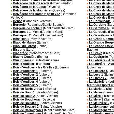
Belvédère de la Cascade
(Moyen-Verdon)
La Croix de Malte
Belvédère de la Cuque
(Devoluy)
La Croix de Malte
Belvédère de la Mourrière
(Queyras)
La Croix de Malte
Belvédère des Rams > point 732
(Baronnies-
La Croix de Malte
Ventoux)
La Croix des Bau
Benoît
(Baronnies-Ventoux)
La Derroucade
(M
Bergerie
(Regagnas/Sainte-Baume)
La Gardette
(Baro
Bergerie de Loche 2
(Mont d'Ardèche-Gard)
La Gardette 4
(Lu
Bertagnac 1
(Mont d'Ardèche-Gard)
La Garduelle
(Pay
Bertagnac 2
(Mont d'Ardèche-Gard)
La Gavoite <> la 
Bessillon 1
(Moyen-Verdon)
La Grand-Combe
Biaou de Manse
(Ecrins)
La Grande Berger
Biaou du Forest
(Ecrins)
La Grande Etoile 
Biscarle
(Lure)
Baume)
Blacarède
(Mont d'Ardèche-Gard)
La Grave
(Préalp
Blache Coutière
(Ecrins)
La Gueirarde
(Pay
Blue Cheese
(Haute-Maurienne)
La Lébrière - Ab
Bois d'Audibert
(Luberon)
La Lébrière - Av
Bois d'Audibert - les Grailles
(Luberon)
toulonnais)
Bois d'Audibert 1
(Luberon)
La Liquière 4
(Mon
Bois d'Audibert 2
(Luberon)
La Luye 1
(Ecrins
Bois d'Audibert 3
(Luberon)
La Luynes 2
(Sain
Bois d'Audibert 4
(Luberon)
La Marbrière (poi
Bois d'Audibert 5
(Luberon)
Marbrière (point 4
Bois de Barbeyroux 1
(Ecrins)
La Mariotte
(Saint
Bois de Bouc 1
(Sainte-Victoire)
La Marne
(Baronn
Bois de Bouc 2
(Sainte-Victoire)
La Mère 2
(Sainte
Bois de Boucherac
(Devoluy)
La Mère 3
(Sainte
Bois de Boulard 1
(Sainte-Victoire)
La Meunière 2
(Sa
Bois de Boulard 2
(Sainte-Victoire)
La Montagne
(Lu
Bois de Carmignan 1
(Mont d'Ardèche-Gard)
La Montagnette 1
Bois de Carmignan 2
(Mont d'Ardèche-Gard)
La Mortice (point