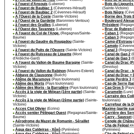
à l'ouest d'Ansouis
(Luberon)
Bois du Ligourès 
à l'ouest de Baubiac 1
(Cévennes-Hérault)
(Sainte-Victoire)
à l'ouest de Baubiac 2
(Cévennes-Hérault)
Bois Nègre
(Céve
A l'Ouest de la Coste
(Sainte-Victoire)
Borne des Trois 
à l'Ouest de la Gardette
(Baronnies-Ventoux)
Boulevard Alexan
à l'ouest des Grailles
(Luberon)
Président
(Regagn
à l'Ouest des Tavannes
(Luberon)
Bruc de Rubren (
A l'ouest du Col de l'Ange.
(Regagnas/Sainte-
Caban 1
(Regagn
Baume)
Caban 3
(Regagn
à l'ouest du Gaudre du Rougadou
(Sainte-
Camp d'Estraou
Victoire)
Camplo
(Cévenne
à l'ouest du Puits de l'Oeuvre
(Sainte-Victoire)
Canal 3
(Regagna
à l'ouest du Ruisseau de Liquette
(Mont
Canal de Gap 2
(E
d'Ardèche-Gard)
Canal de Gap 3
(E
A l'ouest du Vallon de Baume Baragne
(Sainte-
Canal du Drac (P
Victoire)
(Devoluy)
à l'ouest du Vallon du Rabinon
(Maures-Esterel)
Canal du Drac - l
Abbaye de Clausonne
(Buëch)
Canal du Drac > 
Abîme de Maramoye
(Pays toulonnais)
Cante Perdrix 3
(
Abîme des Morts
(Pays toulonnais)
Cap de Serre (ba
Abîme des Morts - la Barralière
(Pays toulonnais)
Cap Gros 5
(Pays
Accès à la vigie de Méjean (1ère partie)
(Sainte-
Caramelin
(Lure)
Victoire)
Carraire des Col
Accès à la vigie de Méjean (2ème partie)
(Sainte-
toulonnais)
Victoire)
Carrefour de la D
Acces Clot Olivier
(Ecrins)
Maxime (partie su
Accès sentier Pélingari Ouest
(Regagnas/Sainte-
Carrière des Ser
Baume)
Carry - Sausset
(
Aérodrome du Mazet de Romanin - Séraillet
Cengle de Châte
(Sainte-Victoire)
Cha de Feijoal <>
Água das Caldeiras - Xôxô
(Pyrénées)
(Pyrénées)
Agua das Caldeiras - Xôxô
(Pyrénées)
Cha de Feijoal <>