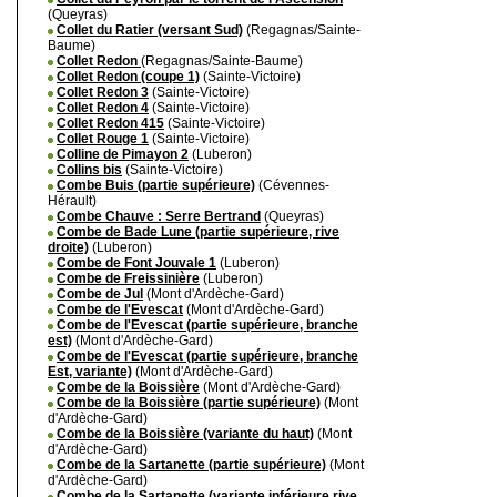
(Queyras)
Collet du Ratier (versant Sud)
(Regagnas/Sainte-
Baume)
Collet Redon
(Regagnas/Sainte-Baume)
Collet Redon (coupe 1)
(Sainte-Victoire)
Collet Redon 3
(Sainte-Victoire)
Collet Redon 4
(Sainte-Victoire)
Collet Redon 415
(Sainte-Victoire)
Collet Rouge 1
(Sainte-Victoire)
Colline de Pimayon 2
(Luberon)
Collins bis
(Sainte-Victoire)
Combe Buis (partie supérieure)
(Cévennes-
Hérault)
Combe Chauve : Serre Bertrand
(Queyras)
Combe de Bade Lune (partie supérieure, rive
droite)
(Luberon)
Combe de Font Jouvale 1
(Luberon)
Combe de Freissinière
(Luberon)
Combe de Jul
(Mont d'Ardèche-Gard)
Combe de l'Evescat
(Mont d'Ardèche-Gard)
Combe de l'Evescat (partie supérieure, branche
est)
(Mont d'Ardèche-Gard)
Combe de l'Evescat (partie supérieure, branche
Est, variante)
(Mont d'Ardèche-Gard)
Combe de la Boissière
(Mont d'Ardèche-Gard)
Combe de la Boissière (partie supérieure)
(Mont
d'Ardèche-Gard)
Combe de la Boissière (variante du haut)
(Mont
d'Ardèche-Gard)
Combe de la Sartanette (partie supérieure)
(Mont
d'Ardèche-Gard)
Combe de la Sartanette (variante inférieure rive