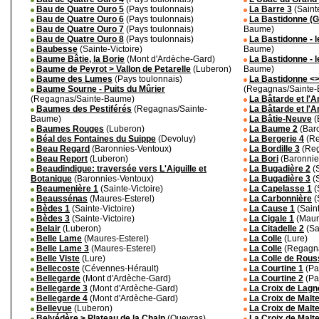
Bau de Quatre Ouro 5
(Pays toulonnais)
La Barre 3
(Sainte
Bau de Quatre Ouro 6
(Pays toulonnais)
La Bastidonne (
Bau de Quatre Ouro 7
(Pays toulonnais)
Baume)
Bau de Quatre Ouro 8
(Pays toulonnais)
La Bastidonne - l
Baubesse
(Sainte-Victoire)
Baume)
Baume Bâtie, la Borie
(Mont d'Ardèche-Gard)
La Bastidonne - 
Baume de Peyrot > Vallon de Petarelle
(Luberon)
Baume)
Baume des Lumes
(Pays toulonnais)
La Bastidonne <> 
Baume Sourne - Puits du Mûrier
(Regagnas/Sainte
(Regagnas/Sainte-Baume)
La Bâtarde et l'
Baumes des Pestiférés
(Regagnas/Sainte-
La Bâtarde et l'
Baume)
La Bâtie-Neuve
(
Baumes Rouges
(Luberon)
La Baume 2
(Bar
Béal des Fontaines du Suippe
(Devoluy)
La Bergerie 4
(Re
Beau Regard
(Baronnies-Ventoux)
La Bordille 3
(Reg
Beau Report
(Luberon)
La Bori
(Baronnie
Beaudindigue: traversée vers L'Aiguille et
La Bugadière 2
(S
Botanique
(Baronnies-Ventoux)
La Bugadière 3
(S
Beaumenière 1
(Sainte-Victoire)
La Capelasse 1
(
Beaussénas
(Maures-Esterel)
La Carbonnière
(
Bèdes 1
(Sainte-Victoire)
La Cause 1
(Saint
Bèdes 3
(Sainte-Victoire)
La Cigale 1
(Maur
Belair
(Luberon)
La Citadelle 2
(Sa
Belle Lame
(Maures-Esterel)
La Colle
(Lure)
Belle Lame 3
(Maures-Esterel)
La Colle
(Regagna
Belle Viste
(Lure)
La Colle de Rous
Bellecoste
(Cévennes-Hérault)
La Courtine 1
(Pa
Bellegarde
(Mont d'Ardèche-Gard)
La Courtine 2
(Pa
Bellegarde 3
(Mont d'Ardèche-Gard)
La Croix de Lagn
Bellegarde 4
(Mont d'Ardèche-Gard)
La Croix de Malte
Bellevue
(Luberon)
La Croix de Malt
Belvédère > Plateau de la Chalp
(Queyras)
La Croix de Malte