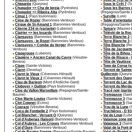
Chiquette
(Queyras)
Sous le Crêt 7
(Sa
Chupador <> Cha de Igreja
(Pyrénées)
Sous les Barres 
Chupador <> Ribeira Alta
(Pyrénées)
(Regagnas/Sainte
Cimaï 1
(Pays toulonnais)
Surville
(Lure)
Cime de Rozier
(Baronnies-Ventoux)
Table d'orientat
Cirque de St-Amand 1
(Baronnies-Ventoux)
(Regagnas/Sainte
Citerne 234 m (variante)
(Luberon)
Tamary
(Maures-E
Clairier <> les Issards
(Baronnies-Ventoux)
Téléski de la Ro
Clansayes
(Baronnies-Ventoux)
Terre Blanche 2
(
Clansayes - le Rozet
(Baronnies-Ventoux)
Terre Blanche 3
(
Clansayes > Combe du Verger
(Baronnies-
Tête Blanche
(Re
Ventoux)
Tête de Jacquett
Claparouse
(Luberon)
Tête de la Bihou 
Clapière > Ancien Canal du Cayre
(Vésubie-
Tête de Risace - 
Bevera)
Tête de Vautisse 
Claps
(Sainte-Victoire)
Topo da Coroa (v
Claret
(Devoluy)
Torrent de Saint
Claret le Vieux
(Cévennes-Hérault)
Guillermin
(Queyra
Claret le Vieux 2
(Cévennes-Hérault)
Torrent des Queyr
Clau de Barjeon
(Mont d'Ardèche-Gard)
Torrent du Lac du
Cloboyer > Guitton
(Pays toulonnais)
Torrent du Merda
Clos du Vallon Marseillais
(Regagnas/Sainte-
Tracé noir (partie
Baume)
Trempasse
(Saint
Clos Marie-Louise
(Sainte-Victoire)
Trempasse 3
(Sai
Clot Coignet
(Ecrins)
Trempasse 5
(Sai
Coaraze
(Vésubie-Bevera)
Trou de la Lune
(S
Cocu de Fontbelle 2
(Pays toulonnais)
Truchières - D 9
Col Blanchet : Versant O
(Queyras)
Val du Loup
(Lube
Col d'Aubenas (liaison)
(Baronnies-Ventoux)
Valampe zone in
Col d'Aubres : Les Croses
(Baronnies-Ventoux)
Valapoux 3
(Saint
Col d'Oure
(Baronnies-Ventoux)
Valat de la Font 
Col de Baume Sourne
(Regagnas/Sainte-Baume)
Valat du Pontet >