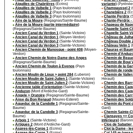
Aiguilles de Chabrières
(Ecrins)
variante)
(Pyrénée
Aiguilles de Valbelle 1
(Pays toulonnais)
Champaussel 2
(
Aiguilles de Valbelle 2
(Pays toulonnais)
Chanebière 2
(Ec
Aiguilles de Valbelle 3
(Pays toulonnais)
Chante Perdrix
(S
Aire de la Moure
(Regagnas/Sainte-Baume)
Chante-Perdrix - 
Aire de la Moure (partie intermédiaire)
Chapeau de Nap
(Regagnas/Sainte-Baume)
Chapelle Saint-Cl
Ancien Canal du Verdon 1
(Sainte-Victoire)
Chapelle Saint-V
Ancien Canal du Verdon 1
(Moyen-Verdon)
Château de Julh
Ancien Canal du Verdon 2
(Sainte-Victoire)
Château Double 
Ancien Canal du Verdon 3
(Sainte-Victoire)
Château Velin 1
(
Ancien Chemin de Manosque - point 408
(Moyen-
Chauras et Baum
Verdon)
Chemin d'Anduz
Ancien Chemin de Notre-Dame des Anges
Chemin de Beau
(Regagnas/Sainte-Baume)
Chemin de Boui V
Ancien Chemin de Toulon à Evenos
(Pays
Chemin de la Gar
toulonnais)
Chemin de ronde
Ancien Moulin de Lioux > point 284
(Luberon)
Chemin de Valler
Ancien Moulin de Saint-Julien 1
(Sainte-Victoire)
Hérault)
Ancien Moulin de Saint-Julien 2
(Sainte-Victoire)
Chemin des Barr
Ancienne table d'orientation
(Sainte-Victoire)
Chemin des Caqu
Anduzon
(Mont d'Ardèche-Gard)
Chemin des Caqu
Angele > Oratoire
(Regagnas/Sainte-Baume)
Chemin des Carr
Anse du Bon Renaud
(Maures-Esterel)
Chemin des Sold
Aqueduc de la Candolle 1
(Regagnas/Sainte-
Chemin du Pont 
Baume)
Gard)
Aqueduc de la Candolle 3
(Regagnas/Sainte-
Chemin Sainte-Ch
Baume)
Clansayes <> Co
Arbois 1
(Sainte-Victoire)
inférieure)
(Baronn
Artigues 2
(Mont d'Ardèche-Gard)
Clos de Sabatier
Aspres-lès-Corps 1
(Ecrins)
Clot la Dame - le
Aspres-lès-Corps 2
(Ecrins)
Col 145 m (versa