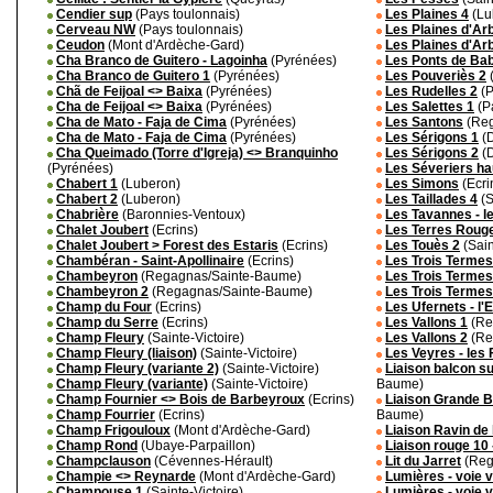
Cendier sup
(Pays toulonnais)
Les Plaines 4
(Lu
Cerveau NW
(Pays toulonnais)
Les Plaines d'Ar
Ceudon
(Mont d'Ardèche-Gard)
Les Plaines d'Ar
Cha Branco de Guitero - Lagoinha
(Pyrénées)
Les Ponts de Ba
Cha Branco de Guitero 1
(Pyrénées)
Les Pouveriès 2
(
Chã de Feijoal <> Baixa
(Pyrénées)
Les Rudelles 2
(P
Cha de Feijoal <> Baixa
(Pyrénées)
Les Salettes 1
(P
Cha de Mato - Faja de Cima
(Pyrénées)
Les Santons
(Reg
Cha de Mato - Faja de Cima
(Pyrénées)
Les Sérigons 1
(D
Cha Queimado (Torre d'Igreja) <> Branquinho
Les Sérigons 2
(D
(Pyrénées)
Les Séveriers ha
Chabert 1
(Luberon)
Les Simons
(Ecri
Chabert 2
(Luberon)
Les Taillades 4
(S
Chabrière
(Baronnies-Ventoux)
Les Tavannes - 
Chalet Joubert
(Ecrins)
Les Terres Roug
Chalet Joubert > Forest des Estaris
(Ecrins)
Les Touès 2
(Sain
Chambéran - Saint-Apollinaire
(Ecrins)
Les Trois Termes 
Chambeyron
(Regagnas/Sainte-Baume)
Les Trois Termes
Chambeyron 2
(Regagnas/Sainte-Baume)
Les Trois Termes
Champ du Four
(Ecrins)
Les Ufernets - l'E
Champ du Serre
(Ecrins)
Les Vallons 1
(Re
Champ Fleury
(Sainte-Victoire)
Les Vallons 2
(Re
Champ Fleury (liaison)
(Sainte-Victoire)
Les Veyres - les
Champ Fleury (variante 2)
(Sainte-Victoire)
Liaison balcon s
Champ Fleury (variante)
(Sainte-Victoire)
Baume)
Champ Fournier <> Bois de Barbeyroux
(Ecrins)
Liaison Grande B
Champ Fourrier
(Ecrins)
Baume)
Champ Frigouloux
(Mont d'Ardèche-Gard)
Liaison Ravin de
Champ Rond
(Ubaye-Parpaillon)
Liaison rouge 10 
Champclauson
(Cévennes-Hérault)
Lit du Jarret
(Reg
Champie <> Reynarde
(Mont d'Ardèche-Gard)
Lumières - voie v
Champouse 1
(Sainte-Victoire)
Lumières - voie v