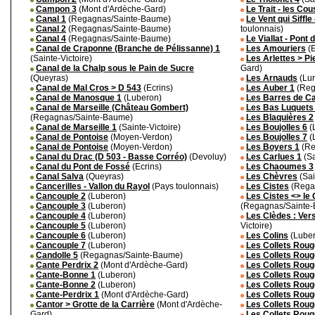
Campon 3
(Mont d'Ardèche-Gard)
Le Trait - les Co
Canal 1
(Regagnas/Sainte-Baume)
Le Vent qui Siffle
Canal 2
(Regagnas/Sainte-Baume)
toulonnais)
Canal 4
(Regagnas/Sainte-Baume)
Le Viallat - Pont 
Canal de Craponne (Branche de Pélissanne) 1
Les Amouriers
(E
(Sainte-Victoire)
Les Arlettes > Pi
Canal de la Chalp sous le Pain de Sucre
Gard)
(Queyras)
Les Arnauds
(Lur
Canal de Mal Cros > D 543
(Ecrins)
Les Auber 1
(Reg
Canal de Manosque 1
(Luberon)
Les Barres de Cat
Canal de Marseille (Château Gombert)
Les Bas Luquets
(Regagnas/Sainte-Baume)
Les Blaquières 2
Canal de Marseille 1
(Sainte-Victoire)
Les Boujolles 6
(
Canal de Pontoise
(Moyen-Verdon)
Les Boujolles 7
(
Canal de Pontoise
(Moyen-Verdon)
Les Boyers 1
(Re
Canal du Drac (D 503 - Basse Corréo)
(Devoluy)
Les Carlues 1
(Sa
Canal du Pont de Fossé
(Ecrins)
Les Chaoumes 3
Canal Salva
(Queyras)
Les Chèvres
(Sai
Cancerilles - Vallon du Rayol
(Pays toulonnais)
Les Cistes
(Rega
Cancouple 2
(Luberon)
Les Cistes <> le
Cancouple 3
(Luberon)
(Regagnas/Sainte
Cancouple 4
(Luberon)
Les Clèdes : Vers
Cancouple 5
(Luberon)
Victoire)
Cancouple 6
(Luberon)
Les Colins
(Luber
Cancouple 7
(Luberon)
Les Collets Roug
Candolle 5
(Regagnas/Sainte-Baume)
Les Collets Roug
Cante Perdrix 2
(Mont d'Ardèche-Gard)
Les Collets Roug
Cante-Bonne 1
(Luberon)
Les Collets Roug
Cante-Bonne 2
(Luberon)
Les Collets Roug
Cante-Perdrix 1
(Mont d'Ardèche-Gard)
Les Collets Roug
Cantor > Grotte de la Carrière
(Mont d'Ardèche-
Les Collets Roug
Gard)
Les Collets Roug