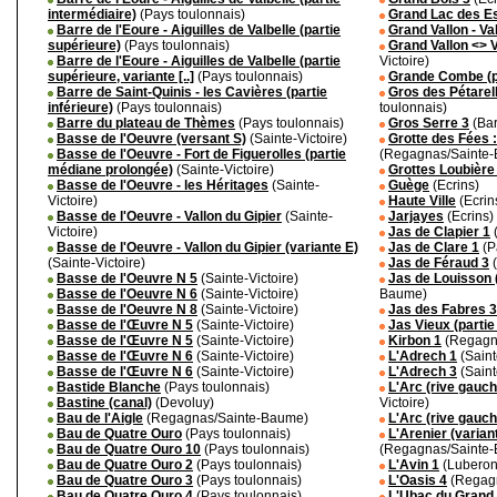
intermédiaire)
(Pays toulonnais)
Grand Lac des Es
Barre de l'Eoure - Aiguilles de Valbelle (partie
Grand Vallon - Va
supérieure)
(Pays toulonnais)
Grand Vallon <> 
Barre de l'Eoure - Aiguilles de Valbelle (partie
Victoire)
supérieure, variante [..]
(Pays toulonnais)
Grande Combe (pa
Barre de Saint-Quinis - les Cavières (partie
Gros des Pétarell
inférieure)
(Pays toulonnais)
toulonnais)
Barre du plateau de Thèmes
(Pays toulonnais)
Gros Serre 3
(Bar
Basse de l'Oeuvre (versant S)
(Sainte-Victoire)
Grotte des Fées :
Basse de l'Oeuvre - Fort de Figuerolles (partie
(Regagnas/Sainte
médiane prolongée)
(Sainte-Victoire)
Grottes Loubière
Basse de l'Oeuvre - les Héritages
(Sainte-
Guège
(Ecrins)
Victoire)
Haute Ville
(Ecrin
Basse de l'Oeuvre - Vallon du Gipier
(Sainte-
Jarjayes
(Ecrins)
Victoire)
Jas de Clapier 1
Basse de l'Oeuvre - Vallon du Gipier (variante E)
Jas de Clare 1
(P
(Sainte-Victoire)
Jas de Féraud 3
(
Basse de l'Oeuvre N 5
(Sainte-Victoire)
Jas de Louisson 
Basse de l'Oeuvre N 6
(Sainte-Victoire)
Baume)
Basse de l'Oeuvre N 8
(Sainte-Victoire)
Jas des Fabres 3
Basse de l'Œuvre N 5
(Sainte-Victoire)
Jas Vieux (partie
Basse de l'Œuvre N 5
(Sainte-Victoire)
Kirbon 1
(Regagn
Basse de l'Œuvre N 6
(Sainte-Victoire)
L'Adrech 1
(Saint
Basse de l'Œuvre N 6
(Sainte-Victoire)
L'Adrech 3
(Saint
Bastide Blanche
(Pays toulonnais)
L'Arc (rive gauch
Bastine (canal)
(Devoluy)
Victoire)
Bau de l'Aigle
(Regagnas/Sainte-Baume)
L'Arc (rive gauch
Bau de Quatre Ouro
(Pays toulonnais)
L'Arenier (varia
Bau de Quatre Ouro 10
(Pays toulonnais)
(Regagnas/Sainte
Bau de Quatre Ouro 2
(Pays toulonnais)
L'Avin 1
(Luberon
Bau de Quatre Ouro 3
(Pays toulonnais)
L'Oasis 4
(Regag
Bau de Quatre Ouro 4
(Pays toulonnais)
L'Ubac du Grand 