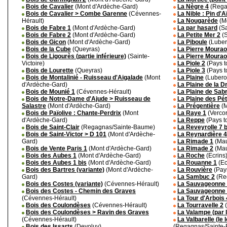
Bois de Cavalier
(Mont d'Ardèche-Gard)
La Nègre 4
(Rega
Bois de Cavalier > Combe Garenne
(Cévennes-
La Nible : Pin d'A
Hérault)
La Nougarède
(M
Bois de Fabre 1
(Mont d'Ardèche-Gard)
La par hasard
(Sa
Bois de Fabre 2
(Mont d'Ardèche-Gard)
La Petite Mer 2
(S
Bois de Gicon
(Mont d'Ardèche-Gard)
La Piboule
(Luber
Bois de la Cube
(Queyras)
La Pierre Mourao
Bois de Ligourès (partie inférieure)
(Sainte-
La Pierre Mourao
Victoire)
La Piole 2
(Pays t
Bois de Lourette
(Queyras)
La Piole 3
(Pays t
Bois de Montalinié - Ruisseau d'Aigalade
(Mont
La Plaine
(Lubero
d'Ardèche-Gard)
La Plaine de la Dr
Bois de Mounié 1
(Cévennes-Hérault)
La Plaine de Sab
Bois de Notre-Dame d'Ajude > Ruisseau de
La Plaine des Pét
Salastre
(Mont d'Ardèche-Gard)
La Prégentière
(M
Bois de Païolive : Chante-Perdrix
(Mont
La Raye 1
(Vercor
d'Ardèche-Gard)
La Reppe
(Pays t
Bois de Saint-Clair
(Regagnas/Sainte-Baume)
La Reveyrolle 7 b
Bois de Saint-Victor > D 101
(Mont d'Ardèche-
La Reynardière 4
Gard)
La Rimade 1
(Mau
Bois de Vente Paris 1
(Mont d'Ardèche-Gard)
La Rimade 2
(Mau
Bois des Aubes 1
(Mont d'Ardèche-Gard)
La Roche
(Ecrins
Bois des Aubes 1 bis
(Mont d'Ardèche-Gard)
La Rouanne 1
(Ec
Bois des Bartres (variante)
(Mont d'Ardèche-
La Rouvière
(Pays
Gard)
La Sambuc 2
(Re
Bois des Costes (variante)
(Cévennes-Hérault)
La Sauvageonne
Bois des Costes - Chemin des Graves
La Sauvageonne
(Cévennes-Hérault)
La Tour d'Arbois 
Bois des Coulondèses
(Cévennes-Hérault)
La Tourravelle 2
(
Bois des Coulondèses > Ravin des Graves
La Valampe (par l
(Cévennes-Hérault)
La Valbarelle (le
Bois des Issarts
(Devoluy)
(Regagnas/Sainte