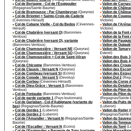
Col de Bertagne - Col de l'Espigoulier
Vallon de Carnav
(Regagnas/Sainte-Baume)
Vallon de Châtea
Col de Bramousse : Par Chambeyran
(Queyras)
Vallon de Châtea
Col de Briontet > Sainte-Croix-de-Caderle
Vallon de Cougo
(Cévennes-Hérault)
Victoire)
Col de Cabane Vieille - Col du Bedos
(Cévennes-
Vallon de l'Aréna
Hérault)
Victoire)
Col de Chabrière (versant O)
(Baronnies-
Vallon de la Font
Ventoux)
Vallon de la Font
Col de Chabrière (versant O), variante
Vallon de Paugui
(Baronnies-Ventoux)
Vallon de Quiquié
Col de Chamoussière : Versant NE
(Queyras)
Vallon de Tamary
Col de Chamoussière : Versant SO
(Queyras)
Esterel)
Col de Chamoussière > Col de Saint-Véran
Vallon des Buis 3
(Queyras)
Vallon des Buis 4
Col de Chicogne
(Baronnies-Ventoux)
Vallon des Croup
Col de Clausis : Versant N
(Queyras)
Vallon des Esco
Col de Combeau (versant S)
(Ecrins)
Vallon des Estay
Col de Conode : Versant S
(Devoluy)
Vallon Dol 2
(Reg
Col de Corbou
(Cévennes-Hérault)
Vallon du Corps 
Col de Dieu-Grâce : Versant S
(Baronnies-
Vallon du Delubre
Ventoux)
Vallon du Pilon d
Col de Fontaube
(Baronnies-Ventoux)
Vallon du Pilon du
Col de garde variante 1
(Pays toulonnais)
(Regagnas/Sainte
Col de Garlaban - Col d'Aubignane (variante du
Vallon du Puits d
bas)
(Regagnas/Sainte-Baume)
(Luberon)
Col de Gordes 1
(Luberon)
Vallon du Ratier 
Col de Gordes 2
(Luberon)
(Regagnas/Sainte
Col de l'Amandier : Versant N
(Regagnas/Sainte-
Vallon du Sauveu
Baume)
Vallon du Tonnea
Col de l'Escallier : Versant N
(Ecrins)
Vallon du Tuvé
(L
Col de l'Espigoulier > Bergerie de Tuny (variante
Vallon Marseillai