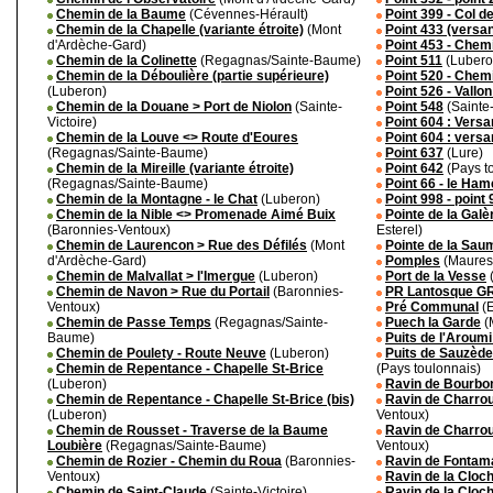
Chemin de la Baume
(Cévennes-Hérault)
Point 399 - Col d
Chemin de la Chapelle (variante étroite)
(Mont
Point 433 (versa
d'Ardèche-Gard)
Point 453 - Chem
Chemin de la Colinette
(Regagnas/Sainte-Baume)
Point 511
(Lubero
Chemin de la Déboulière (partie supérieure)
Point 520 - Chem
(Luberon)
Point 526 - Vallon
Chemin de la Douane > Port de Niolon
(Sainte-
Point 548
(Sainte-
Victoire)
Point 604 : Versa
Chemin de la Louve <> Route d'Eoures
Point 604 : versa
(Regagnas/Sainte-Baume)
Point 637
(Lure)
Chemin de la Mireille (variante étroite)
Point 642
(Pays t
(Regagnas/Sainte-Baume)
Point 66 - le Ha
Chemin de la Montagne - le Chat
(Luberon)
Point 998 - point
Chemin de la Nible <> Promenade Aimé Buix
Pointe de la Galè
(Baronnies-Ventoux)
Esterel)
Chemin de Laurencon > Rue des Défilés
(Mont
Pointe de la Saum
d'Ardèche-Gard)
Pomples
(Maures-
Chemin de Malvallat > l'Imergue
(Luberon)
Port de la Vesse
(
Chemin de Navon > Rue du Portail
(Baronnies-
PR Lantosque GR
Ventoux)
Pré Communal
(E
Chemin de Passe Temps
(Regagnas/Sainte-
Puech la Garde
(
Baume)
Puits de l'Aroumi
Chemin de Poulety - Route Neuve
(Luberon)
Puits de Sauzède
Chemin de Repentance - Chapelle St-Brice
(Pays toulonnais)
(Luberon)
Ravin de Bourbo
Chemin de Repentance - Chapelle St-Brice (bis)
Ravin de Charroux
(Luberon)
Ventoux)
Chemin de Rousset - Traverse de la Baume
Ravin de Charroux
Loubière
(Regagnas/Sainte-Baume)
Ventoux)
Chemin de Rozier - Chemin du Roua
(Baronnies-
Ravin de Fontama
Ventoux)
Ravin de la Cloche
Chemin de Saint-Claude
(Sainte-Victoire)
Ravin de la Cloche