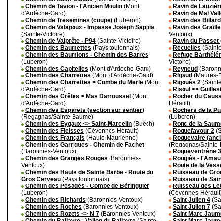
Chemin de Tavion - l'Ancien Moulin
(Mont
Ravin de Lauzièr
d'Ardèche-Gard)
Ravin de Mal Val
Chemin de Tresemines (coupe)
(Luberon)
Ravin des Billarde
Chemin de Valapoux - Impasse Joseph Sappia
Ravin des Grailles
(Sainte-Victoire)
Ventoux)
Chemin de Valprête - P94
(Sainte-Victoire)
Ravin du Passet 
Chemin des Baumettes
(Pays toulonnais)
Recuelles
(Sainte
Chemin des Baumions - Chemin des Barres
Refuge Barthélém
(Luberon)
Victoire)
Chemin des Capitelles
(Mont d'Ardèche-Gard)
Reyneud
(Baronn
Chemin des Charrettes
(Mont d'Ardèche-Gard)
Rigaud
(Maures-E
Chemin des Charrettes > Combe du Merle
(Mont
Rigouès 2
(Sainte
d'Ardèche-Gard)
Risoul <> Guilles
Chemin des Crêtes > Mas Darroussel
(Mont
Rocher du Causs
d'Ardèche-Gard)
Hérault)
Chemin des Esparets (section sur sentier)
Rochers de la Put
(Regagnas/Sainte-Baume)
(Luberon)
Chemin des Eygaux <> Saint-Marcelin
(Buëch)
Ronc de la Saum
Chemin des Fleisses
(Cévennes-Hérault)
Roquefavour 2
(S
Chemin des Français
(Haute-Maurienne)
Roquevaire (anci
Chemin des Garrigues - Chemin de Fachet
(Regagnas/Sainte
(Baronnies-Ventoux)
Roqueventrène 3
Chemin des Granges Rouges
(Baronnies-
Rougiès - l'Amau
Ventoux)
Route de la Vesse
Chemin des Hauts de Sainte Barbe - Route du
Ruisseau de Gr
Gros Cerveau
(Pays toulonnais)
Ruisseau de Sain
Chemin des Pesades - Combe de Béringuier
Ruisseau des Leu
(Luberon)
(Cévennes-Hérault
Chemin des Richards
(Baronnies-Ventoux)
Saint Julien 4
(Sai
Chemin des Roches
(Baronnies-Ventoux)
Saint Julien 7
(Sai
Chemin des Rozets <> N 7
(Baronnies-Ventoux)
Saint Marc Jaum
Chemin du Ballayre - Vallon du Ballayre
(Sainte-
Saint Marc Jaum