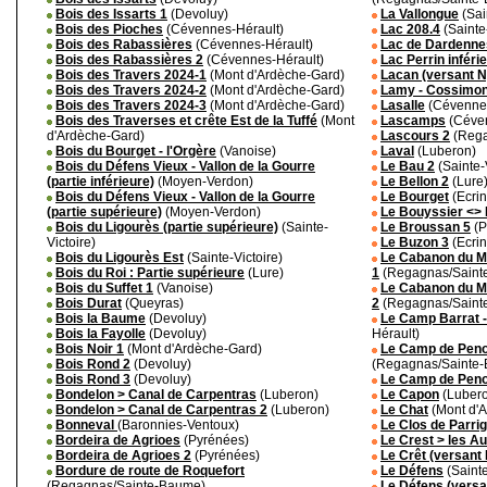
Bois des Issarts 1
(Devoluy)
La Vallongue
(Sai
Bois des Pioches
(Cévennes-Hérault)
Lac 208.4
(Sainte-
Bois des Rabassières
(Cévennes-Hérault)
Lac de Dardenne
Bois des Rabassières 2
(Cévennes-Hérault)
Lac Perrin inféri
Bois des Travers 2024-1
(Mont d'Ardèche-Gard)
Lacan (versant N
Bois des Travers 2024-2
(Mont d'Ardèche-Gard)
Lamy - Cossimo
Bois des Travers 2024-3
(Mont d'Ardèche-Gard)
Lasalle
(Cévennes
Bois des Traverses et crête Est de la Tuffé
(Mont
Lascamps
(Céven
d'Ardèche-Gard)
Lascours 2
(Rega
Bois du Bourget - l'Orgère
(Vanoise)
Laval
(Luberon)
Bois du Défens Vieux - Vallon de la Gourre
Le Bau 2
(Sainte-
(partie inférieure)
(Moyen-Verdon)
Le Bellon 2
(Lure
Bois du Défens Vieux - Vallon de la Gourre
Le Bourget
(Ecrin
(partie supérieure)
(Moyen-Verdon)
Le Bouyssier <>
Bois du Ligourès (partie supérieure)
(Sainte-
Le Broussan 5
(P
Victoire)
Le Buzon 3
(Ecrin
Bois du Ligourès Est
(Sainte-Victoire)
Le Cabanon du Ma
Bois du Roi : Partie supérieure
(Lure)
1
(Regagnas/Saint
Bois du Suffet 1
(Vanoise)
Le Cabanon du Ma
Bois Durat
(Queyras)
2
(Regagnas/Saint
Bois la Baume
(Devoluy)
Le Camp Barrat -
Bois la Fayolle
(Devoluy)
Hérault)
Bois Noir 1
(Mont d'Ardèche-Gard)
Le Camp de Peno
Bois Rond 2
(Devoluy)
(Regagnas/Sainte
Bois Rond 3
(Devoluy)
Le Camp de Peno
Bondelon > Canal de Carpentras
(Luberon)
Le Capon
(Luber
Bondelon > Canal de Carpentras 2
(Luberon)
Le Chat
(Mont d'
Bonneval
(Baronnies-Ventoux)
Le Clos de Parri
Bordeira de Agrioes
(Pyrénées)
Le Crest > les Au
Bordeira de Agrioes 2
(Pyrénées)
Le Crêt (versant 
Bordure de route de Roquefort
Le Défens
(Sainte
(Regagnas/Sainte-Baume)
Le Défens (versa