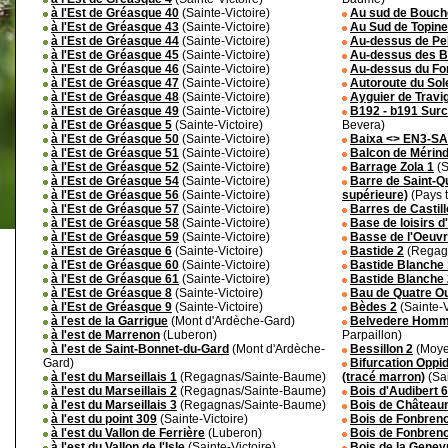
à l'Est de Gréasque 40
(Sainte-Victoire)
Au sud de Bouch
à l'Est de Gréasque 43
(Sainte-Victoire)
Au Sud de Topine
à l'Est de Gréasque 44
(Sainte-Victoire)
Au-dessus de Pel
à l'Est de Gréasque 45
(Sainte-Victoire)
Au-dessus des B
à l'Est de Gréasque 46
(Sainte-Victoire)
Au-dessus du For
à l'Est de Gréasque 47
(Sainte-Victoire)
Autoroute du Sole
à l'Est de Gréasque 48
(Sainte-Victoire)
Ayguier de Travi
à l'Est de Gréasque 49
(Sainte-Victoire)
B192 - b191 Sur
à l'Est de Gréasque 5
(Sainte-Victoire)
Bevera)
à l'Est de Gréasque 50
(Sainte-Victoire)
Baixa <> EN3-SA
à l'Est de Gréasque 51
(Sainte-Victoire)
Balcon de Mérind
à l'Est de Gréasque 52
(Sainte-Victoire)
Barrage Zola 1
(S
à l'Est de Gréasque 54
(Sainte-Victoire)
Barre de Saint-Qu
à l'Est de Gréasque 56
(Sainte-Victoire)
supérieure)
(Pays 
à l'Est de Gréasque 57
(Sainte-Victoire)
Barres de Castil
à l'Est de Gréasque 58
(Sainte-Victoire)
Base de loisirs d
à l'Est de Gréasque 59
(Sainte-Victoire)
Basse de l'Oeuvr
à l'Est de Gréasque 6
(Sainte-Victoire)
Bastide 2
(Regag
à l'Est de Gréasque 60
(Sainte-Victoire)
Bastide Blanche 
à l'Est de Gréasque 61
(Sainte-Victoire)
Bastide Blanche 
à l'Est de Gréasque 8
(Sainte-Victoire)
Bau de Quatre O
à l'Est de Gréasque 9
(Sainte-Victoire)
Bèdes 2
(Sainte-V
à l'est de la Garrigue
(Mont d'Ardèche-Gard)
Belvedere Homme
à l'est de Marrenon
(Luberon)
Parpaillon)
à l'est de Saint-Bonnet-du-Gard
(Mont d'Ardèche-
Bessillon 2
(Moye
Gard)
Bifurcation Oppid
à l'est du Marseillais 1
(Regagnas/Sainte-Baume)
(tracé marron)
(Sai
à l'est du Marseillais 2
(Regagnas/Sainte-Baume)
Bois d'Audibert 6
à l'est du Marseillais 3
(Regagnas/Sainte-Baume)
Bois de Château
à l'est du point 309
(Sainte-Victoire)
Bois de Fonbren
à l'est du Vallon de Ferrière
(Luberon)
Bois de Fonbren
à l'est du Vallon de l'Isle
(Sainte-Victoire)
Bois de la Genev