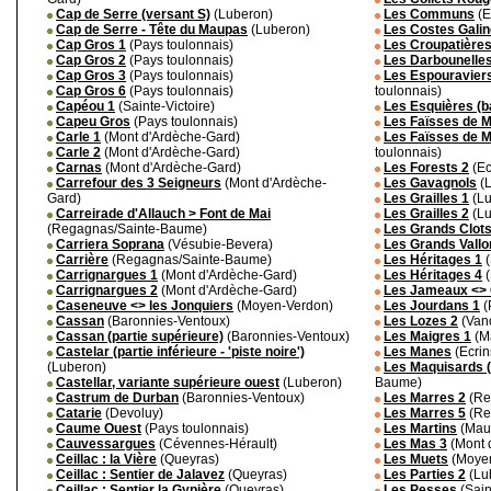
Cap de Serre (versant S)
(Luberon)
Les Communs
(E
Cap de Serre - Tête du Maupas
(Luberon)
Les Costes Gali
Cap Gros 1
(Pays toulonnais)
Les Croupatière
Cap Gros 2
(Pays toulonnais)
Les Darbounelle
Cap Gros 3
(Pays toulonnais)
Les Espouraviers
Cap Gros 6
(Pays toulonnais)
toulonnais)
Capéou 1
(Sainte-Victoire)
Les Esquières (b
Capeu Gros
(Pays toulonnais)
Les Faïsses de M
Carle 1
(Mont d'Ardèche-Gard)
Les Faïsses de Mo
Carle 2
(Mont d'Ardèche-Gard)
toulonnais)
Carnas
(Mont d'Ardèche-Gard)
Les Forests 2
(Ec
Carrefour des 3 Seigneurs
(Mont d'Ardèche-
Les Gavagnols
(L
Gard)
Les Grailles 1
(Lu
Carreirade d'Allauch > Font de Mai
Les Grailles 2
(Lu
(Regagnas/Sainte-Baume)
Les Grands Clots
Carriera Soprana
(Vésubie-Bevera)
Les Grands Vallon
Carrière
(Regagnas/Sainte-Baume)
Les Héritages 1
(
Carrignargues 1
(Mont d'Ardèche-Gard)
Les Héritages 4
(
Carrignargues 2
(Mont d'Ardèche-Gard)
Les Jameaux <> 
Caseneuve <> les Jonquiers
(Moyen-Verdon)
Les Jourdans 1
(
Cassan
(Baronnies-Ventoux)
Les Lozes 2
(Van
Cassan (partie supérieure)
(Baronnies-Ventoux)
Les Maigres 1
(Ma
Castelar (partie inférieure - 'piste noire')
Les Manes
(Ecrin
(Luberon)
Les Maquisards (
Castellar, variante supérieure ouest
(Luberon)
Baume)
Castrum de Durban
(Baronnies-Ventoux)
Les Marres 2
(Re
Catarie
(Devoluy)
Les Marres 5
(Re
Caume Ouest
(Pays toulonnais)
Les Martins
(Maur
Cauvessargues
(Cévennes-Hérault)
Les Mas 3
(Mont 
Ceillac : la Vière
(Queyras)
Les Muets
(Moyen
Ceillac : Sentier de Jalavez
(Queyras)
Les Parties 2
(Lu
Ceillac : Sentier la Gypière
(Queyras)
Les Pesses
(Sain