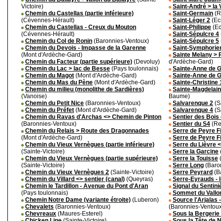
Victoire)
Saint-André > la 
Chemin du Castellas (partie inférieure)
Saint-Germain
(R
(Cévennes-Hérault)
Saint-Léger 2
(Ec
Chemin du Castellas - Creux du Mouton
Saint-Philippe
(Ec
(Cévennes-Hérault)
Saint-Sépulcre 4
Chemin du Col de Ronin
(Baronnies-Ventoux)
Saint-Sépulcre 5
Chemin du Devois - Impasse de la Garenne
Saint-Symphorie
(Mont d'Ardèche-Gard)
Sainte Melany > 
Chemin du Facteur (partie supérieure)
(Devoluy)
d'Ardèche-Gard)
Chemin du Lac > lac de Besse
(Pays toulonnais)
Sainte-Anne de G
Chemin du Magot
(Mont d'Ardèche-Gard)
Sainte-Anne de G
Chemin du Mas du Pène
(Mont d'Ardèche-Gard)
Sainte-Christine 
Chemin du milieu (monolithe de Sardières)
Sainte-Magdelain
(Vanoise)
Baume)
Chemin du Petit Nice
(Baronnies-Ventoux)
Salvarenque 2
(S
Chemin du Préfet
(Mont d'Ardèche-Gard)
Salvarenque 4
(S
Chemin du Ravas d'Archas <> Chemin de Pinton
Sentier des Bois
(Baronnies-Ventoux)
Sentier du S4
(Re
Chemin du Relais > Route des Dragonnades
Serre de Peyre F
(Mont d'Ardèche-Gard)
Serre de Peyre F
Chemin du Vieux Vernègues (partie inférieure)
Serre du Lièvre <
(Sainte-Victoire)
Serre la Garcine
Chemin du Vieux Vernègues (partie supérieure)
Serre la Touisse
(Sainte-Victoire)
Serre Long
(Baro
Chemin du Vieux Vernègues 2
(Sainte-Victoire)
Serre Peyrard
(B
Chemin du Villard <> sentier (canal)
(Queyras)
Serre-Eyrauds - 
Chemin le Tardillon - Avenue du Pont d'Aran
Signal du Sentini
(Pays toulonnais)
Sommet du Vallon
Chemin Notre Dame (variante étroite)
(Luberon)
Source l'Arjalas 
Chevalets
(Baronnies-Ventoux)
(Baronnies-Ventou
Chevreaux
(Maures-Esterel)
Sous la Bergerie
Chicken Line
(Sainte-Victoire)
Sous la Tête de N