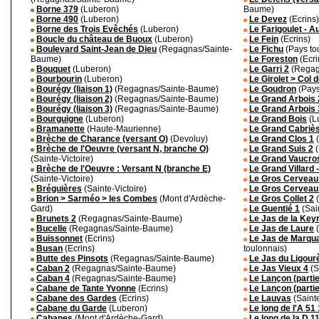
Borne 379
(Luberon)
Baume)
Borne 490
(Luberon)
Le Devez
(Ecrins)
Borne des Trois Evêchés
(Luberon)
Le Farigoulet - A
Boucle du château de Buoux
(Luberon)
Le Fein
(Ecrins)
Boulevard Saint-Jean de Dieu
(Regagnas/Sainte-
Le Fichu
(Pays to
Baume)
Le Foreston
(Ecri
Bouquet
(Luberon)
Le Garri 2
(Regag
Bourbourin
(Luberon)
Le Girolet > Col 
Bourégy (liaison 1)
(Regagnas/Sainte-Baume)
Le Goudron
(Pays
Bourégy (liaison 2)
(Regagnas/Sainte-Baume)
Le Grand Arbois 
Bourégy (liaison 3)
(Regagnas/Sainte-Baume)
Le Grand Arbois 
Bourguigne
(Luberon)
Le Grand Bois
(L
Bramanette
(Haute-Maurienne)
Le Grand Cabriès
Brèche de Charance (versant O)
(Devoluy)
Le Grand Clos 1
(
Brèche de l'Oeuvre (versant N, branche O)
Le Grand Suis 2
(
(Sainte-Victoire)
Le Grand Vaucro
Brèche de l'Oeuvre : Versant N (branche E)
Le Grand Villard 
(Sainte-Victoire)
Le Gros Cerveau 
Bréguières
(Sainte-Victoire)
Le Gros Cerveau 
Brion > Sarméo > les Combes
(Mont d'Ardèche-
Le Gros Collet 2
(
Gard)
Le Guentié 1
(Sain
Brunets 2
(Regagnas/Sainte-Baume)
Le Jas de la Keyr
Bucelle
(Regagnas/Sainte-Baume)
Le Jas de Laure
(
Buissonnet
(Ecrins)
Le Jas de Marquan
Busan
(Ecrins)
toulonnais)
Butte des Pinsots
(Regagnas/Sainte-Baume)
Le Jas du Ligour
Caban 2
(Regagnas/Sainte-Baume)
Le Jas Vieux 4
(S
Caban 4
(Regagnas/Sainte-Baume)
Le Lançon (partie
Cabane de Tante Yvonne
(Ecrins)
Le Lançon (parti
Cabane des Gardes
(Ecrins)
Le Lauvas
(Sainte
Cabane du Garde
(Luberon)
Le long de l'A 51 
Cabanes
(Mont d'Ardèche-Gard)
Le long de la D 1