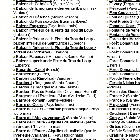
Balcon de Cabriès 3
(Sainte-Victoire)
Favary
(Regagna
Balcon de la montagne des vents
(Baronnies-
Fiéraquet
(Pays t
Ventoux)
Font Couverte 1
(
Balcon du Défends
(Moyen-Verdon)
Font de Quisse
(C
Balcon du Ruisseau des Baumes
(Diois)
Font Froide 2
(Pay
Balcon Engarden
(Pays toulonnais)
Fontaine Court
(E
Balcon inférieur de la Piste du Trou du Loup
Fontaine de Vene
(Luberon)
Fontaine de Vene
Balcon inférieur de la Piste du Trou du Loup -
Forest des Marc
balcon inférieur de Saint Brice
(Luberon)
Forêt Domaniale 
Balcon inférieur de la Piste du Trou du Loup >
Esterel)
Torrent de Corbières
(Luberon)
Forêt Domaniale 
Balcon Maougavi
(Regagnas/Sainte-Baume)
Esterel)
Balcon supérieur de Piste du Trou du Loup
Forêt Domaniale 
(Luberon)
Esterel)
Banarde - Casot
(Buëch)
Forêt Domaniale 
Barbechier
(Buëch)
Forêt Domaniale 
Barbier par Rimollard
(Vanoise)
Fort de Figueroll
Bardon 1
(Regagnas/Sainte-Baume)
Fort de Niolon Ha
Bardon 2
(Regagnas/Sainte-Baume)
Victoire)
Bardou - Pas de Fontanille
(Cévennes-Hérault)
Fortin des Goude
Bargeton et l'Escalette
(Mont d'Ardèche-Gard)
France 2
(Sainte-
Barrage Romain
(Sainte-Victoire)
France 6
(Sainte-
Barre de Cuers
(Pays toulonnais)
Freyssinet
(Ecrin
Barre de Cuers - centrale photovoltaïque
(Pays
Gaudissart
(Ubay
toulonnais)
Gaudissart Bas <
Barre de l'Abeya, versant S
(Sainte-Victoire)
Genty 1
(Sainte-Vi
Barre de l'Eoure - Aiguilles de Valbelle (partie
Genty <> Saint-S
inférieure)
(Pays toulonnais)
Girbes
(Cévennes
Barre de l'Eoure - Aiguilles de Valbelle (partie
Golf de Saint End
inférieure, variante [..]
(Pays toulonnais)
Graffine
(Regagna
Barre de l'Eoure - Aiguilles de Valbelle (partie
Grand Bois 3
(Ecr