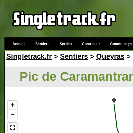
Accueil
Sentiers
Sorties
Contribuer
Comment ça 
Singletrack.fr
>
Sentiers
>
Queyras
> 
Pic de Caramantran
+
−