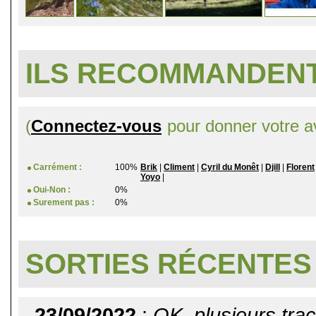
ILS RECOMMANDENT
(
Connectez-vous
pour donner votre av
Carrément :
100%
Brik
|
Climent
|
Cyril du Monêt
|
Djill
|
Florent
Yoyo
|
Oui-Non :
0%
Surement pas :
0%
SORTIES RÉCENTES
23/09/2022
:
OK, plusieurs trac