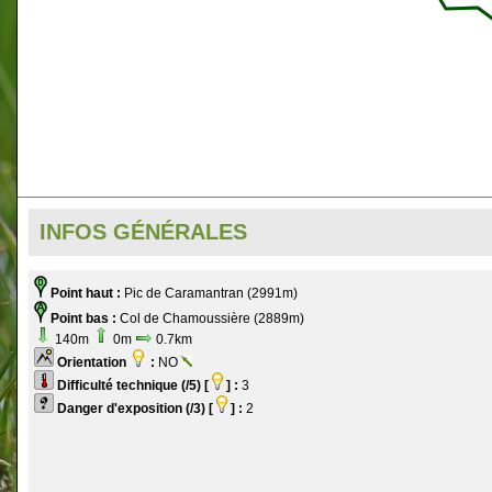
INFOS GÉNÉRALES
Point haut :
Pic de Caramantran (2991m)
Point bas :
Col de Chamoussière (2889m)
140m
0m
0.7km
Orientation
:
NO
Difficulté technique (/5) [
] :
3
Danger d'exposition (/3) [
] :
2