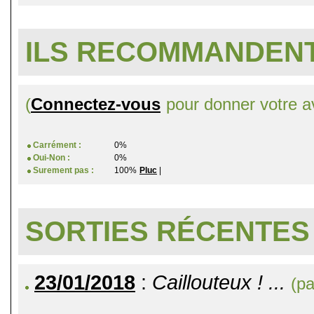
ILS RECOMMANDENT
(
Connectez-vous
pour donner votre av
Carrément :
0%
Oui-Non :
0%
Surement pas :
100%
Pluc
|
SORTIES RÉCENTES
23/01/2018
:
Caillouteux ! ...
(pa