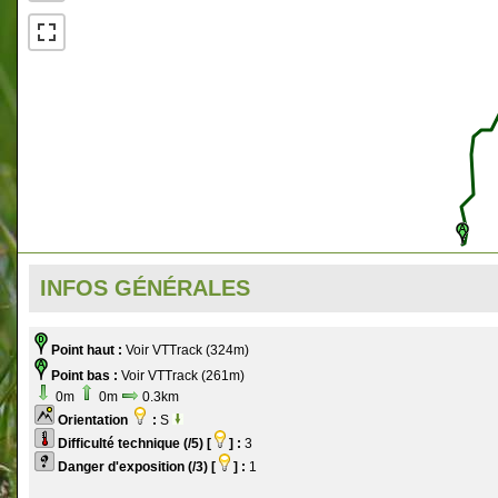
INFOS GÉNÉRALES
Point haut :
Voir VTTrack (324m)
Point bas :
Voir VTTrack (261m)
0m
0m
0.3km
Orientation
:
S
Difficulté technique (/5) [
] :
3
Danger d'exposition (/3) [
] :
1