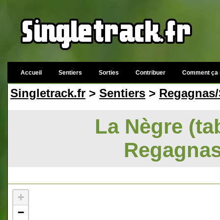
Accueil
Sentiers
Sorties
Contribuer
Comment ça 
Singletrack.fr
>
Sentiers
>
Regagnas/
La Nègre (tab
Regagnas
+
−