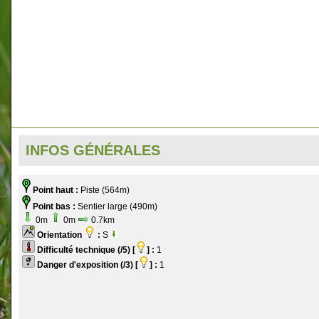
INFOS GÉNÉRALES
Point haut :
Piste (564m)
Point bas :
Sentier large (490m)
0m
0m
0.7km
Orientation
:
S
Difficulté technique (/5) [
] :
1
Danger d'exposition (/3) [
] :
1