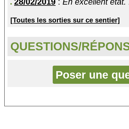
28/02/2019
:
En excellent état. 
[Toutes les sorties sur ce sentier]
QUESTIONS/RÉPON
Poser une que
©
Singletrack.fr
- 2007-2026 - La re
retenue en cas d'accident sur 