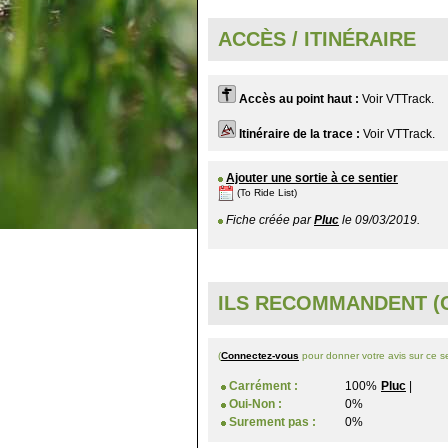
ACCÈS / ITINÉRAIRE
Accès au point haut :
Voir VTTrack.
Itinéraire de la trace :
Voir VTTrack.
Ajouter une sortie à ce sentier
(To Ride List)
Fiche créée par
Pluc
le 09/03/2019.
ILS RECOMMANDENT (O
(
Connectez-vous
pour donner votre avis sur ce se
Carrément :
100%
Pluc
|
Oui-Non :
0%
Surement pas :
0%