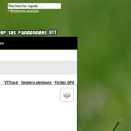
>
Recherche avancée
es
VTTrack
-
Sentiers alentours
-
Fichier GPX