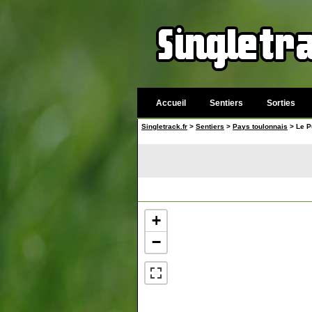
Accueil
Sentiers
Sorties
Singletrack.fr
>
Sentiers
>
Pays toulonnais
> Le P
+
−