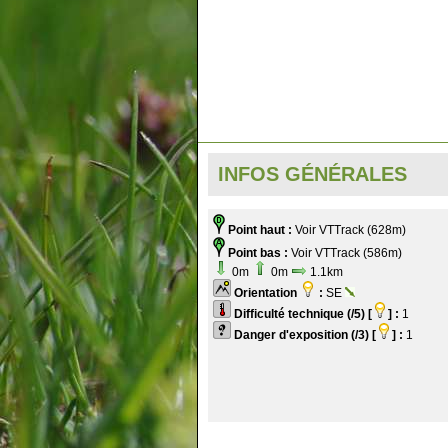
INFOS GÉNÉRALES
Point haut :
Voir VTTrack (628m)
Point bas :
Voir VTTrack (586m)
0m
0m
1.1km
Orientation
:
SE
Difficulté technique (/5) [
] :
1
Danger d'exposition (/3) [
] :
1
.