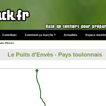
Contribuer
Comment ça marche ?
Actualités
Espace membr
uits d'Envès
Le Puits d'Envès - Pays toulonnais