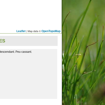
| Map data ©
Leaflet
OpenTopoMap
ES
descendant. Peu cassant.