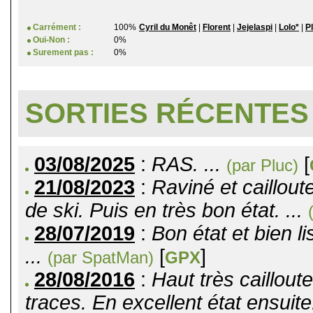
Carrément :
100%
Cyril du Monêt
|
Florent
|
Jejelaspi
|
Lolo*
|
P
Oui-Non :
0%
Surement pas :
0%
SORTIES RÉCENTES
03/08/2025
:
RAS. ...
[
(par Pluc)
21/08/2023
:
Raviné et caillout
de ski. Puis en très bon état. ...
28/07/2019
:
Bon état et bien l
...
[
]
(par SpatMan)
GPX
28/08/2016
:
Haut très caillout
traces. En excellent état ensuite.