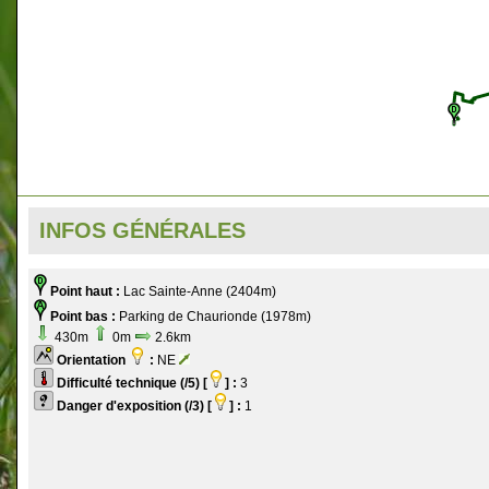
INFOS GÉNÉRALES
Point haut :
Lac Sainte-Anne (2404m)
Point bas :
Parking de Chaurionde (1978m)
430m
0m
2.6km
Orientation
:
NE
Difficulté technique (/5) [
] :
3
Danger d'exposition (/3) [
] :
1