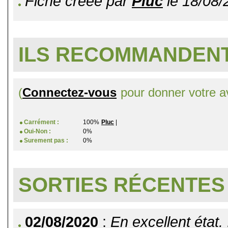
Fiche créée par
Pluc
le 18/08/
ILS RECOMMANDENT
(
Connectez-vous
pour donner votre av
Carrément :
100%
Pluc
|
Oui-Non :
0%
Surement pas :
0%
SORTIES RÉCENTES
02/08/2020
:
En excellent état. 