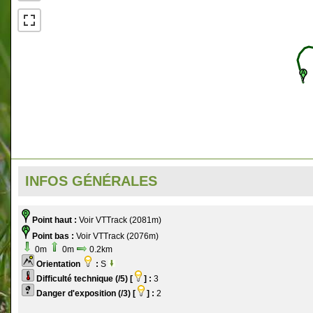
INFOS GÉNÉRALES
Point haut :
Voir VTTrack (2081m)
Point bas :
Voir VTTrack (2076m)
0m
0m
0.2km
Orientation
:
S
Difficulté technique (/5) [
] :
3
Danger d'exposition (/3) [
] :
2