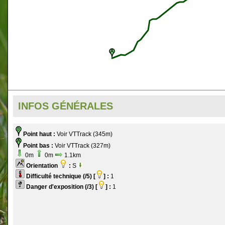
INFOS GÉNÉRALES
Point haut :
Voir VTTrack (345m)
Point bas :
Voir VTTrack (327m)
0m
0m
1.1km
Orientation
:
S
Difficulté technique (/5) [
] :
1
Danger d'exposition (/3) [
] :
1