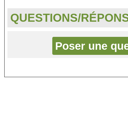
QUESTIONS/RÉPON
Poser une que
©
Singletrack.fr
- 2007-2026 - La re
retenue en cas d'accident sur 