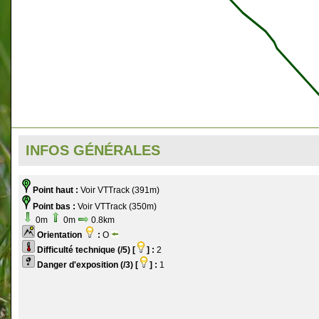
INFOS GÉNÉRALES
Point haut :
Voir VTTrack (391m)
Point bas :
Voir VTTrack (350m)
0m
0m
0.8km
Orientation
:
O
Difficulté technique (/5) [
] :
2
Danger d'exposition (/3) [
] :
1