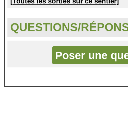
[Toutes les sorties sur ce sentier]
QUESTIONS/RÉPON
Poser une que
©
Singletrack.fr
- 2007-2026 - La re
retenue en cas d'accident sur 