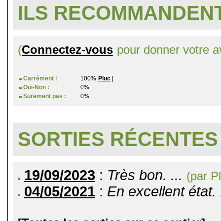
ILS RECOMMANDENT
(
Connectez-vous
pour donner votre av
Carrément :
100%
Pluc
|
Oui-Non :
0%
Surement pas :
0%
SORTIES RÉCENTES
19/09/2023
:
Très bon. ...
(par P
04/05/2021
:
En excellent état. 