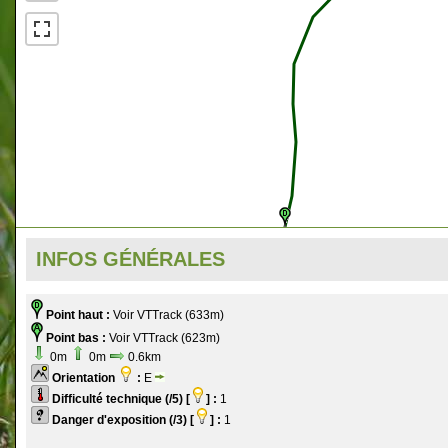
INFOS GÉNÉRALES
Point haut :
Voir VTTrack (633m)
Point bas :
Voir VTTrack (623m)
0m
0m
0.6km
Orientation
:
E
Difficulté technique (/5) [
] :
1
Danger d'exposition (/3) [
] :
1