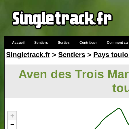
Accueil
Sentiers
Sorties
Contribuer
Comment ça 
Singletrack.fr
>
Sentiers
>
Pays toulo
Aven des Trois Mar
to
+
−