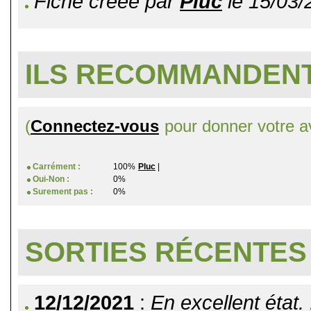
Fiche créée par
Pluc
le 15/03/
ILS RECOMMANDENT
(
Connectez-vous
pour donner votre av
Carrément :
100%
Pluc
|
Oui-Non :
0%
Surement pas :
0%
SORTIES RÉCENTES
12/12/2021
:
En excellent état. 