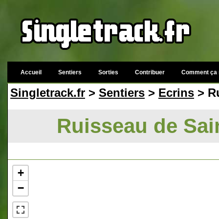
Accueil
Sentiers
Sorties
Contribuer
Comment ça 
Singletrack.fr
>
Sentiers
>
Ecrins
> Ru
Ruisseau de Sain
+
−