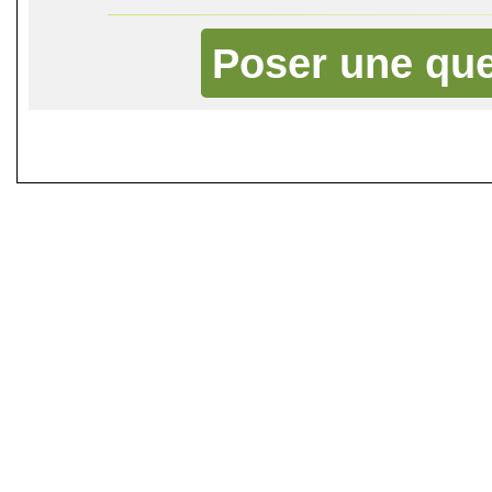
Poser une que
©
Singletrack.fr
- 2007-2026 - La re
retenue en cas d'accident sur 