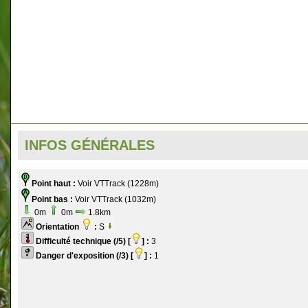
INFOS GÉNÉRALES
Point haut :
Voir VTTrack (1228m)
Point bas :
Voir VTTrack (1032m)
0m
0m
1.8km
Orientation
:
S
Difficulté technique (/5) [
] :
3
Danger d'exposition (/3) [
] :
1