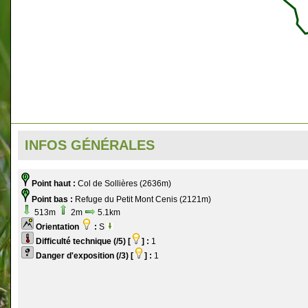
INFOS GÉNÉRALES
Point haut :
Col de Sollières (2636m)
Point bas :
Refuge du Petit Mont Cenis (2121m)
513m
2m
5.1km
Orientation
:
S
Difficulté technique (/5) [
] :
1
Danger d'exposition (/3) [
] :
1