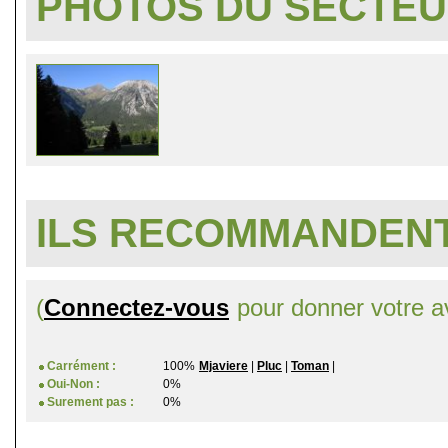
PHOTOS DU SECTE
ILS RECOMMANDENT
(
Connectez-vous
pour donner votre av
Carrément :
100%
Mjaviere
|
Pluc
|
Toman
|
Oui-Non :
0%
Surement pas :
0%