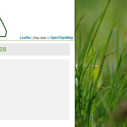
| Map data ©
Leaflet
OpenTopoMap
ES