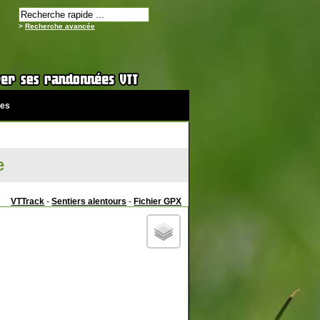
>
Recherche avancée
es
e
VTTrack
-
Sentiers alentours
-
Fichier GPX