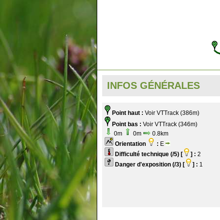
INFOS GÉNÉRALES
Point haut :
Voir VTTrack (386m)
Point bas :
Voir VTTrack (346m)
0m
0m
0.8km
Orientation
:
E
Difficulté technique (/5) [
] :
2
Danger d'exposition (/3) [
] :
1
.