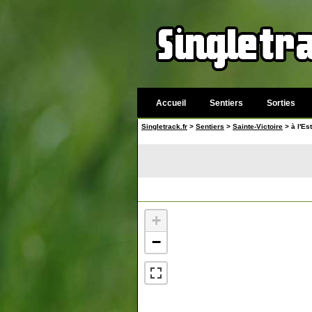
Accueil
Sentiers
Sorties
Singletrack.fr
>
Sentiers
>
Sainte-Victoire
> à l'Es
+
−