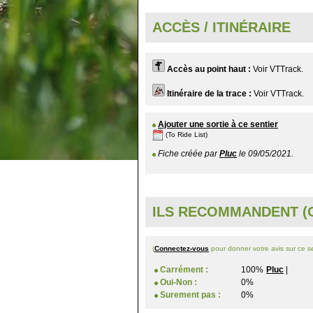
ACCÈS / ITINÉRAIRE
Accès au point haut :
Voir VTTrack.
Itinéraire de la trace :
Voir VTTrack.
Ajouter une sortie à ce sentier
(To Ride List)
Fiche créée par
Pluc
le 09/05/2021.
ILS RECOMMANDENT (O
(
Connectez-vous
pour donner votre avis sur ce se
Carrément :
100%
Pluc
|
Oui-Non :
0%
Surement pas :
0%