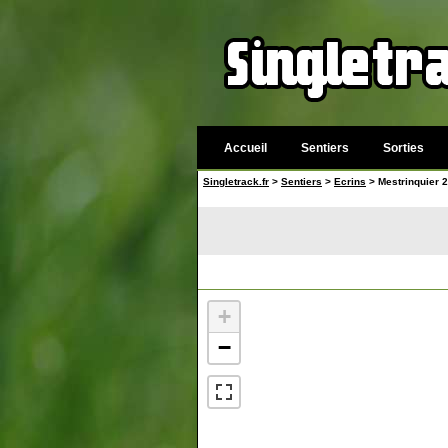
Accueil
Sentiers
Sorties
Singletrack.fr
>
Sentiers
>
Ecrins
> Mestrinquier 2
+
−