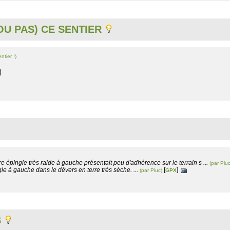
U PAS) CE SENTIER
ntier !)
|
 épingle très raide à gauche présentait peu d'adhérence sur le terrain s ...
(par Pluc
gle à gauche dans le dévers en terre très sèche. ...
[
]
(par Pluc)
GPX
S