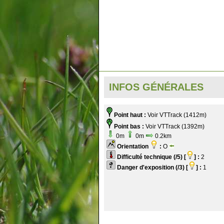
INFOS GÉNÉRALES
Point haut :
Voir VTTrack (1412m)
Point bas :
Voir VTTrack (1392m)
0m
0m
0.2km
Orientation
:
O
Difficulté technique (/5) [
] :
2
Danger d'exposition (/3) [
] :
1
.