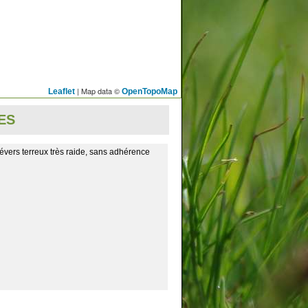
| Map data ©
Leaflet
OpenTopoMap
ES
évers terreux très raide, sans adhérence