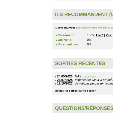
ILS RECOMMANDENT (O
(
Connectez-vous
pour donner votre avis sur ce se
Carrément :
100%
Lolo*
|
Pluc
Oui-Non :
0%
Surement pas :
0%
SORTIES RÉCENTES
24/05/2026
:
RAS ...
(par Lolo*)
21/07/2024
:
Impeccable. Mais la première
12/10/2023
:
Je n'ai pas pu passer l'épin
[Toutes les sorties sur ce sentier]
QUESTIONS/RÉPONSE