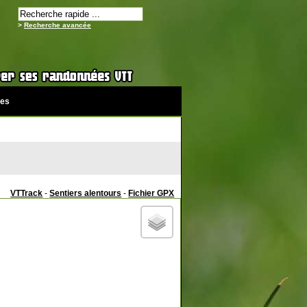
>
Recherche avancée
es
VTTrack
-
Sentiers alentours
-
Fichier GPX