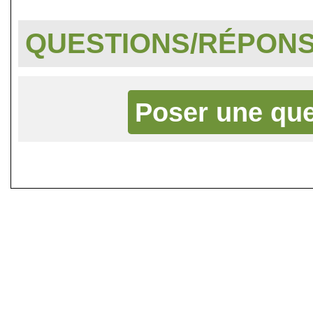
QUESTIONS/RÉPON
Poser une que
©
Singletrack.fr
- 2007-2026 - La re
retenue en cas d'accident sur 