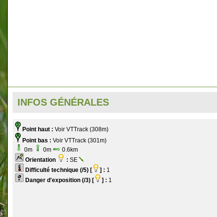
INFOS GÉNÉRALES
Point haut :
Voir VTTrack (308m)
Point bas :
Voir VTTrack (301m)
0m
0m
0.6km
Orientation
:
SE
Difficulté technique (/5) [
] :
1
Danger d'exposition (/3) [
] :
1