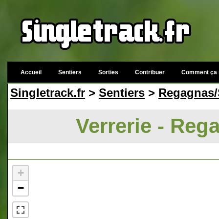
Accueil
Sentiers
Sorties
Contribuer
Comment ça 
Singletrack.fr
>
Sentiers
>
Regagnas/
Verrerie - Re
+
−