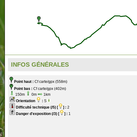
INFOS GÉNÉRALES
Point haut :
Cf carte/gpx (558m)
Point bas :
Cf carte/gpx (402m)
150m
0m
1km
Orientation
:
S
Difficulté technique (/5) [
] :
2
Danger d'exposition (/3) [
] :
1