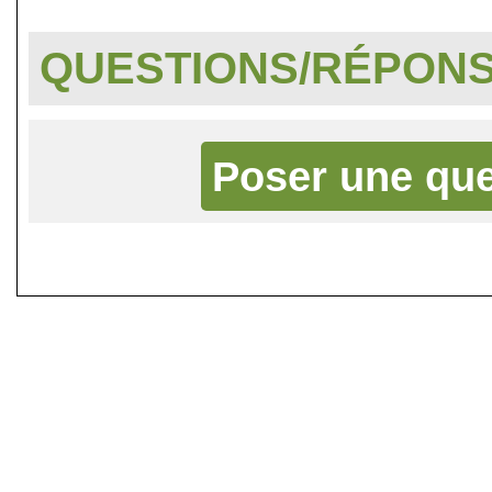
QUESTIONS/RÉPON
Poser une que
©
Singletrack.fr
- 2007-2026 - La re
retenue en cas d'accident sur 