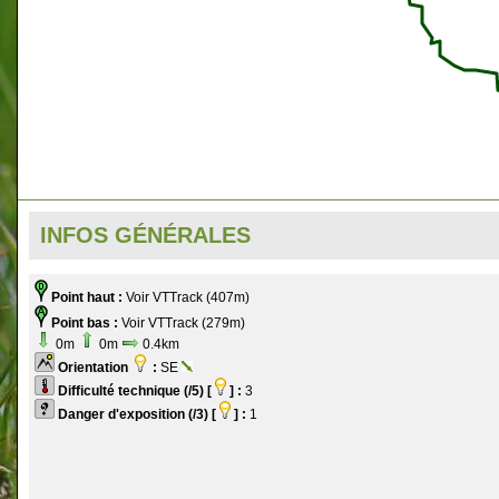
INFOS GÉNÉRALES
Point haut :
Voir VTTrack (407m)
Point bas :
Voir VTTrack (279m)
0m
0m
0.4km
Orientation
:
SE
Difficulté technique (/5) [
] :
3
Danger d'exposition (/3) [
] :
1