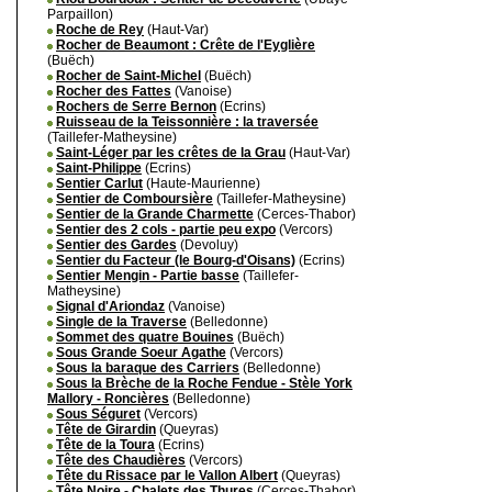
Parpaillon)
Roche de Rey
(Haut-Var)
Rocher de Beaumont : Crête de l'Eyglière
(Buëch)
Rocher de Saint-Michel
(Buëch)
Rocher des Fattes
(Vanoise)
Rochers de Serre Bernon
(Ecrins)
Ruisseau de la Teissonnière : la traversée
(Taillefer-Matheysine)
Saint-Léger par les crêtes de la Grau
(Haut-Var)
Saint-Philippe
(Ecrins)
Sentier Carlut
(Haute-Maurienne)
Sentier de Comboursière
(Taillefer-Matheysine)
Sentier de la Grande Charmette
(Cerces-Thabor)
Sentier des 2 cols - partie peu expo
(Vercors)
Sentier des Gardes
(Devoluy)
Sentier du Facteur (le Bourg-d'Oisans)
(Ecrins)
Sentier Mengin - Partie basse
(Taillefer-
Matheysine)
Signal d'Ariondaz
(Vanoise)
Single de la Traverse
(Belledonne)
Sommet des quatre Bouines
(Buëch)
Sous Grande Soeur Agathe
(Vercors)
Sous la baraque des Carriers
(Belledonne)
Sous la Brèche de la Roche Fendue - Stèle York
Mallory - Roncières
(Belledonne)
Sous Séguret
(Vercors)
Tête de Girardin
(Queyras)
Tête de la Toura
(Ecrins)
Tête des Chaudières
(Vercors)
Tête du Rissace par le Vallon Albert
(Queyras)
Tête Noire - Chalets des Thures
(Cerces-Thabor)