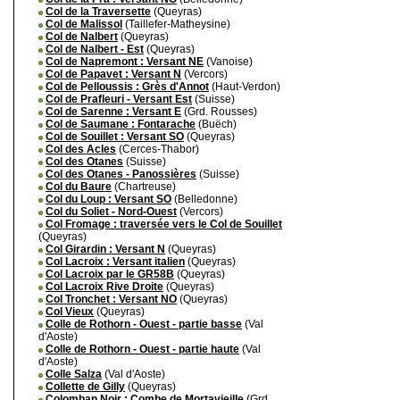
Col de la Traversette
(Queyras)
Col de Malissol
(Taillefer-Matheysine)
Col de Nalbert
(Queyras)
Col de Nalbert - Est
(Queyras)
Col de Napremont : Versant NE
(Vanoise)
Col de Papavet : Versant N
(Vercors)
Col de Pelloussis : Grès d'Annot
(Haut-Verdon)
Col de Prafleuri - Versant Est
(Suisse)
Col de Sarenne : Versant E
(Grd. Rousses)
Col de Saumane : Fontarache
(Buëch)
Col de Souillet : Versant SO
(Queyras)
Col des Acles
(Cerces-Thabor)
Col des Otanes
(Suisse)
Col des Otanes - Panossières
(Suisse)
Col du Baure
(Chartreuse)
Col du Loup : Versant SO
(Belledonne)
Col du Soliet - Nord-Ouest
(Vercors)
Col Fromage : traversée vers le Col de Souillet
(Queyras)
Col Girardin : Versant N
(Queyras)
Col Lacroix : Versant italien
(Queyras)
Col Lacroix par le GR58B
(Queyras)
Col Lacroix Rive Droite
(Queyras)
Col Tronchet : Versant NO
(Queyras)
Col Vieux
(Queyras)
Colle de Rothorn - Ouest - partie basse
(Val
d'Aoste)
Colle de Rothorn - Ouest - partie haute
(Val
d'Aoste)
Colle Salza
(Val d'Aoste)
Collette de Gilly
(Queyras)
Colomban Noir : Combe de Mortavieille
(Grd.