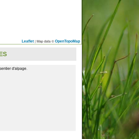
| Map data ©
Leaflet
OpenTopoMap
ES
sentier d'alpage.