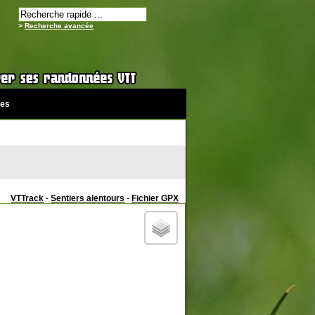
>
Recherche avancée
es
VTTrack
-
Sentiers alentours
-
Fichier GPX