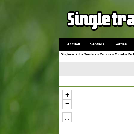
Accueil
Sentiers
Sorties
Singletrack.fr
>
Sentiers
>
Vercors
> Fontaine Fro
+
−