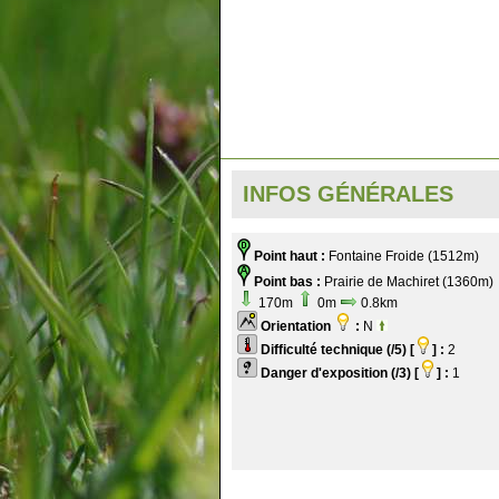
INFOS GÉNÉRALES
Point haut :
Fontaine Froide (1512m)
Point bas :
Prairie de Machiret (1360m)
170m
0m
0.8km
Orientation
:
N
Difficulté technique (/5) [
] :
2
Danger d'exposition (/3) [
] :
1
.