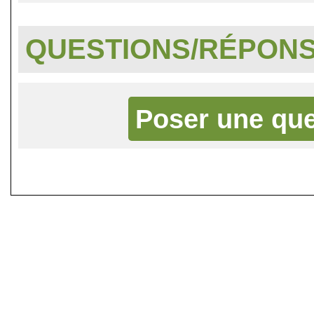
QUESTIONS/RÉPON
Poser une que
©
Singletrack.fr
- 2007-2026 - La re
retenue en cas d'accident sur 