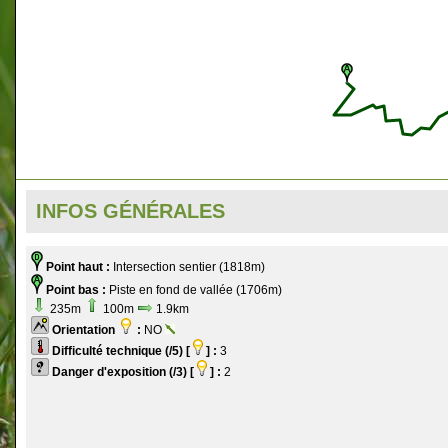
INFOS GÉNÉRALES
Point haut :
Intersection sentier (1818m)
Point bas :
Piste en fond de vallée (1706m)
235m
100m
1.9km
Orientation
:
NO
Difficulté technique (/5) [
] :
3
Danger d'exposition (/3) [
] :
2