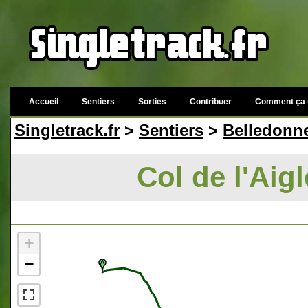
Accueil
Sentiers
Sorties
Contribuer
Comment ça 
Singletrack.fr
>
Sentiers
>
Belledonn
Col de l'Aig
+
−