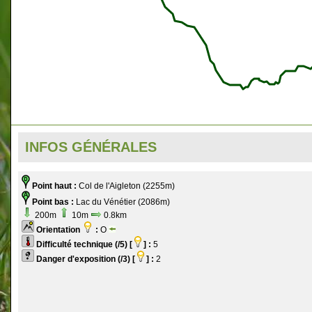
INFOS GÉNÉRALES
Point haut :
Col de l'Aigleton (2255m)
Point bas :
Lac du Vénétier (2086m)
200m
10m
0.8km
Orientation
:
O
Difficulté technique (/5) [
] :
5
Danger d'exposition (/3) [
] :
2