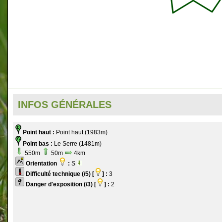
INFOS GÉNÉRALES
Point haut :
Point haut (1983m)
Point bas :
Le Serre (1481m)
550m
50m
4km
Orientation
:
S
Difficulté technique (/5) [
] :
3
Danger d'exposition (/3) [
] :
2