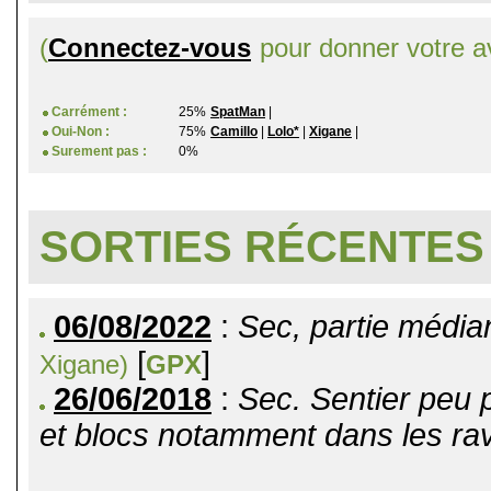
(
Connectez-vous
pour donner votre av
Carrément :
25%
SpatMan
|
Oui-Non :
75%
Camillo
|
Lolo*
|
Xigane
|
Surement pas :
0%
SORTIES RÉCENTES
06/08/2022
:
Sec, partie médian
[
]
Xigane)
GPX
26/06/2018
:
Sec. Sentier peu 
et blocs notamment dans les rav