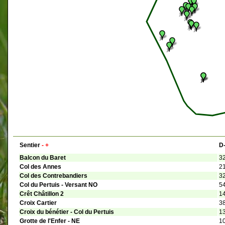
Sentier
-
+
D
Balcon du Baret
3
Col des Annes
2
Col des Contrebandiers
3
Col du Pertuis - Versant NO
5
Crêt Châtillon 2
1
Croix Cartier
3
Croix du bénétier - Col du Pertuis
1
Grotte de l'Enfer - NE
1