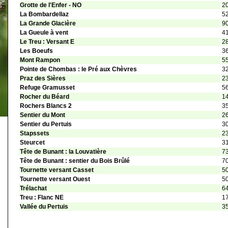
Grotte de l'Enfer - NO
2
La Bombardellaz
5
La Grande Glacière
9
La Gueule à vent
4
Le Treu : Versant E
2
Les Boeufs
3
Mont Rampon
5
Pointe de Chombas : le Pré aux Chèvres
3
Praz des Sières
2
Refuge Gramusset
5
Rocher du Béard
1
Rochers Blancs 2
3
Sentier du Mont
2
Sentier du Pertuis
3
Stapssets
2
Steurcet
3
Tête de Bunant : la Louvatière
7
Tête de Bunant : sentier du Bois Brûlé
7
Tournette versant Casset
5
Tournette versant Ouest
5
Trélachat
6
Treu : Flanc NE
1
Vallée du Pertuis
3