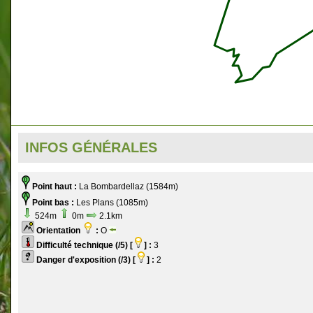
INFOS GÉNÉRALES
Point haut :
La Bombardellaz (1584m)
Point bas :
Les Plans (1085m)
524m
0m
2.1km
Orientation
:
O
Difficulté technique (/5) [
] :
3
Danger d'exposition (/3) [
] :
2