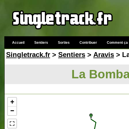
Accueil
Sentiers
Sorties
Contribuer
Comment ça 
Singletrack.fr
>
Sentiers
>
Aravis
> La
La Bombar
+
−