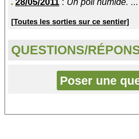
28/05/2011
:
Un poil humide. ..
[Toutes les sorties sur ce sentier]
QUESTIONS/RÉPON
Poser une que
©
Singletrack.fr
- 2007-2026 - La re
retenue en cas d'accident sur 