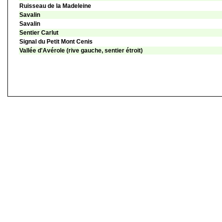
Ruisseau de la Madeleine
Savalin
Savalin
Sentier Carlut
Signal du Petit Mont Cenis
Vallée d'Avérole (rive gauche, sentier étroit)
©
Singletrack.fr
- 2007-2026 - La responsabilité de Singletrack.fr