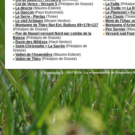
Col de Vence : Versant S
(Préalpes de Grasse)
La Faille
(Préalpe
La directe
(Maures-Esterel)
La Treille <> La 
Le Gascon
(Pays toulonnais)
Le Planestel > Fo
Le Serre - Pierlas
(Tinée)
Les Cluots
(Tinée
Le vieil Artigues
(Moyen-Verdon)
Mont de l'Ubac o
Montagne de Thiey flan Est. Balises 69>178>127
Montagne d'Artig
(Préalpes de Grasse)
Pey Servier
(Maur
Puy de Naouri versant Nord par combe de la
Versant sud Fou
Baïsse
(Préalpes de Grasse)
Ravin des Mélèzes
(Haut-Verdon)
Saint-Christophe > La Sarrée
(Préalpes de
Grasse)
Vallon de l'Aegentière
(Maures-Esterel)
Vallon de Thiey
(Préalpes de Grasse)
©
Singletrack.fr
- 2007-2026 - La responsabilité de Singletrack.fr