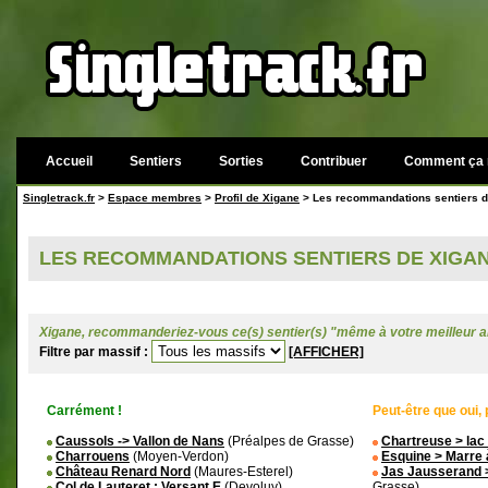
Accueil
Sentiers
Sorties
Contribuer
Comment ça 
Singletrack.fr
>
Espace membres
>
Profil de Xigane
> Les recommandations sentiers d
LES RECOMMANDATIONS SENTIERS DE XIGA
Xigane, recommanderiez-vous ce(s) sentier(s) "même à votre meilleur a
Filtre par massif :
[AFFICHER]
Carrément !
Peut-être que oui, 
Caussols -> Vallon de Nans
(Préalpes de Grasse)
Chartreuse > lac
Charrouens
(Moyen-Verdon)
Esquine > Marre 
Château Renard Nord
(Maures-Esterel)
Jas Jausserand 
Col de Lauteret : Versant E
(Devoluy)
Grasse)