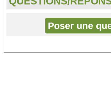
QUESTIONS/RÉPON
Poser une que
©
Singletrack.fr
- 2007-2026 - La re
retenue en cas d'accident sur 