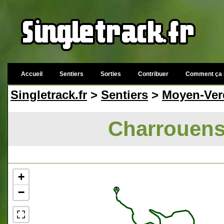
Accueil
Sentiers
Sorties
Contribuer
Comment ça 
Singletrack.fr
>
Sentiers
>
Moyen-Ve
Charrouens
+
−