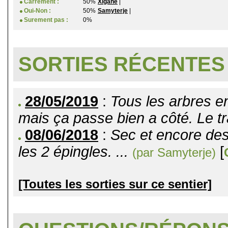
Carrément :
50%
Xigane
|
Oui-Non :
50%
Samyterje
|
Surement pas :
0%
SORTIES RÉCENTES
28/05/2019
:
Tous les arbres e
mais ça passe bien a côté. Le tr
08/06/2018
:
Sec et encore des
les 2 épingles. ...
[
(par Samyterje)
[Toutes les sorties sur ce sentier]