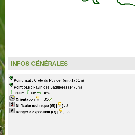
INFOS GÉNÉRALES
Point haut :
Crête du Puy de Rent (1761m)
Point bas :
Ravin des Baquières (1473m)
300m
0m
3km
Orientation
:
SO
Difficulté technique (/5) [
] :
3
Danger d'exposition (/3) [
] :
3