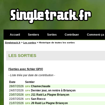
Accueil
Sentiers
Sorties
Contribuer
Comment ça 
Singletrack.fr
>
Les sorties
> Historique de toutes les sorties
LES SORTIES
[Sorties avec fichier GPX]
- Liste triée par date de contribution -
Date
Sentier
28/07/2026
Chamechaude
GPX
24/07/2026
Dernier jour, on rentre à Briançon
GPX
23/07/2026
J11 Raid La Plagne Briançon
GPX
22/07/2026
San Rocco
GPX
21/07/2026
J9 Raid La Plagne Briançon
GPX