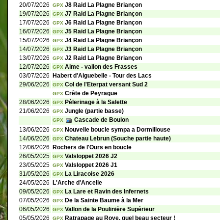
20/07/2026
J8 Raid La Plagne Briançon
GPX
19/07/2026
J7 Raid La Plagne Briançon
GPX
17/07/2026
J6 Raid La Plagne Briançon
GPX
16/07/2026
J5 Raid La Plagne Briançon
GPX
15/07/2026
J4 Raid La Plagne Briançon
GPX
14/07/2026
J3 Raid La Plagne Briançon
GPX
13/07/2026
J2 Raid La Plagne Briançon
GPX
12/07/2026
Aime - vallon des Frasses
GPX
03/07/2026
Habert d'Aiguebelle - Tour des Lacs
29/06/2026
Col de l'Eterpat versant Sud 2
GPX
Crête de Peyrague
GPX
28/06/2026
Pèlerinage à la Salette
GPX
21/06/2026
Jungle (partie basse)
GPX
Cascade de Boulon
GPX
13/06/2026
Nouvelle boucle sympa a Dormillouse
GPX
14/06/2026
Chateau Lebrun (Souche partie haute)
GPX
12/06/2026
Rochers de l'Ours en boucle
26/05/2025
Valsloppet 2026 J2
GPX
23/05/2025
Valsloppet 2026 J1
GPX
31/05/2026
La Liracoise 2026
GPX
24/05/2026
L'Arche d'Ancelle
09/05/2026
La Lare et Ravin des Infernets
GPX
07/05/2026
De la Sainte Baume à la Mer
GPX
06/05/2026
Vallon de la Poulinière Supérieur
GPX
05/05/2026
Ratrapage au Rove, quel beau secteur !
GPX