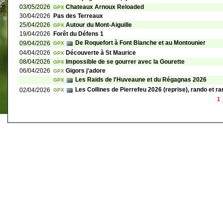
03/05/2026
Chateaux Arnoux Reloaded
GPX
30/04/2026
Pas des Terreaux
25/04/2026
Autour du Mont-Aiguille
GPX
19/04/2026
Forêt du Défens 1
De Roquefort à Font Blanche et au Montounier
09/04/2026
GPX
04/04/2026
Découverte à St Maurice
GPX
08/04/2026
Impossible de se gourrer avec la Gourette
GPX
06/04/2026
Gigors j'adore
GPX
Les Raids de l'Huveaune et du Régagnas 2026
GPX
Les Collines de Pierrefeu 2026 (reprise), rando et ran
02/04/2026
GPX
1
©
Singletrack.fr
- 2007-2026 - La responsabilité de Singletrack.fr