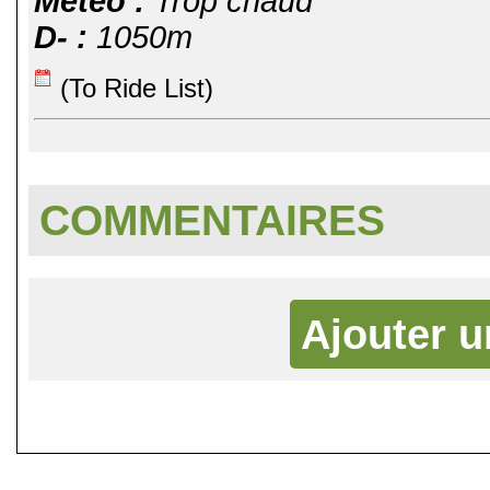
Météo :
Trop chaud
D- :
1050m
(To Ride List)
COMMENTAIRES
Ajouter 
©
Singletrack.fr
- 2007-2026 - La re