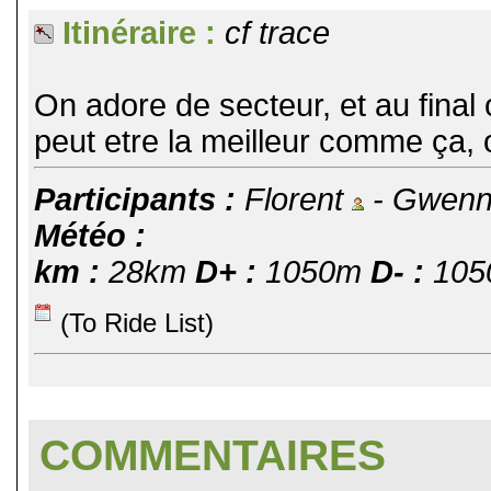
Itinéraire :
cf trace
On adore de secteur, et au final 
peut etre la meilleur comme ça, o
Participants :
Florent
- Gwen
Météo :
km :
28km
D+ :
1050m
D- :
105
(To Ride List)
COMMENTAIRES