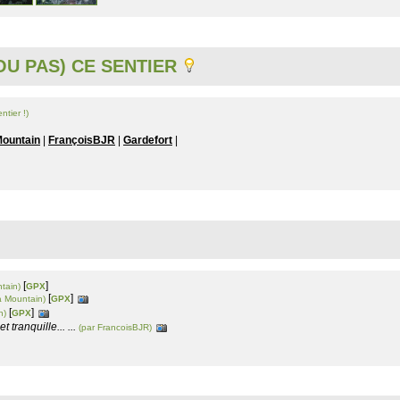
U PAS) CE SENTIER
ntier !)
 Mountain
|
FrançoisBJR
|
Gardefort
|
[
]
tain)
GPX
[
]
a Mountain)
GPX
[
]
n)
GPX
 tranquille... ...
(par FrancoisBJR)