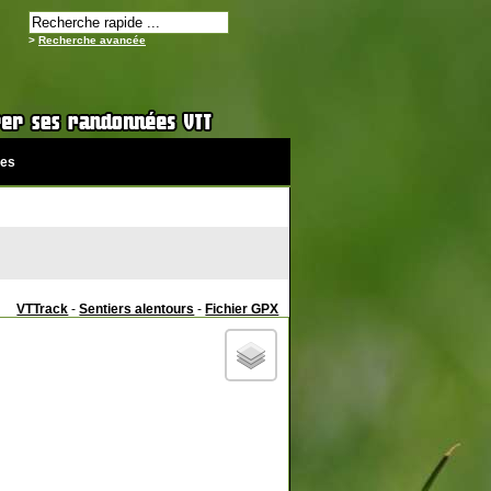
>
Recherche avancée
es
VTTrack
-
Sentiers alentours
-
Fichier GPX