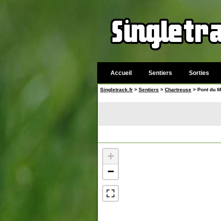
Accueil
Sentiers
Sorties
Singletrack.fr
>
Sentiers
>
Chartreuse
> Pont du M
+
−