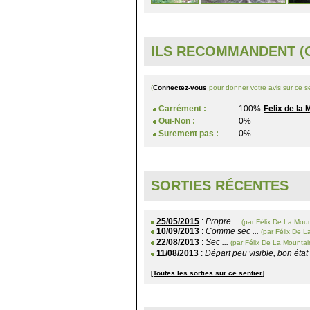
ILS RECOMMANDENT (O
(
Connectez-vous
pour donner votre avis sur ce se
Carrément :
100%
Felix de la
Oui-Non :
0%
Surement pas :
0%
SORTIES RÉCENTES
25/05/2015
:
Propre ...
(par Félix De La Moun
10/09/2013
:
Comme sec ...
(par Félix De L
22/08/2013
:
Sec ...
(par Félix De La Mountai
11/08/2013
:
Départ peu visible, bon état et
[Toutes les sorties sur ce sentier]