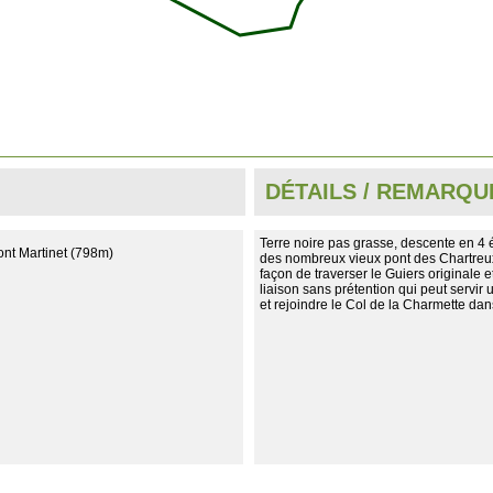
DÉTAILS / REMARQU
Terre noire pas grasse, descente en 4 
ont Martinet (798m)
des nombreux vieux pont des Chartreux,
façon de traverser le Guiers originale et
liaison sans prétention qui peut servir
et rejoindre le Col de la Charmette dan