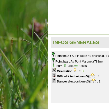
INFOS GÉNÉRALES
Point haut :
Sur la route au dessus du P
Point bas :
Au Pont Martinet (788m)
30m
20m
0.3km
Orientation
:
S
Difficulté technique (/5) [
] :
3
Danger d'exposition (/3) [
] :
1
.