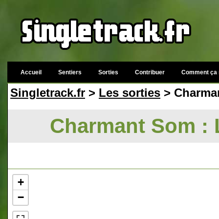
Accueil
Sentiers
Sorties
Contribuer
Comment ça 
Singletrack.fr
>
Les sorties
> Charmant
Charmant Som : L
+
−