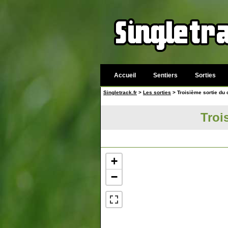
Accueil
Sentiers
Sorties
Singletrack.fr
>
Les sorties
> Troisième sortie du 
Troi
+
−