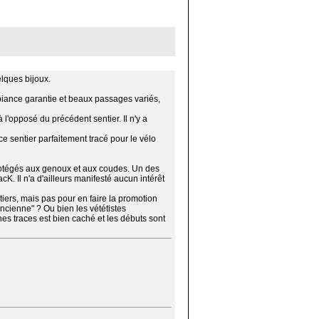
elques bijoux.
mbiance garantie et beaux passages variés,
 l'opposé du précédent sentier. Il n'y a
ce sentier parfaitement tracé pour le vélo
 protégés aux genoux et aux coudes. Un des
K. Il n'a d'ailleurs manifesté aucun intérêt
tiers, mais pas pour en faire la promotion
ancienne" ? Ou bien les vététistes
ines traces est bien caché et les débuts sont