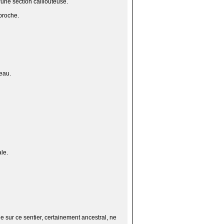
'une section caillouteuse.
proche.
veau.
ale.
ge sur ce sentier, certainement ancestral, ne