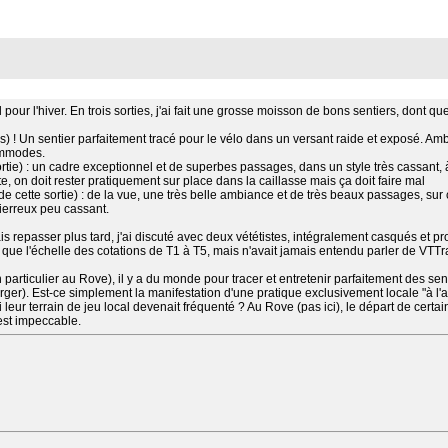
 pour l'hiver. En trois sorties, j'ai fait une grosse moisson de bons sentiers, dont qu
dis) ! Un sentier parfaitement tracé pour le vélo dans un versant raide et exposé. A
ommodes.
rtie) : un cadre exceptionnel et de superbes passages, dans un style très cassant, à
, on doit rester pratiquement sur place dans la caillasse mais ça doit faire mal
de cette sortie) : de la vue, une très belle ambiance et de très beaux passages, sur 
ierreux peu cassant.
lais repasser plus tard, j'ai discuté avec deux vététistes, intégralement casqués et
 que l'échelle des cotations de T1 à T5, mais n'avait jamais entendu parler de VTTrac
 particulier au Rove), il y a du monde pour tracer et entretenir parfaitement des sen
arger). Est-ce simplement la manifestation d'une pratique exclusivement locale "à l'
si leur terrain de jeu local devenait fréquenté ? Au Rove (pas ici), le départ de certa
est impeccable.