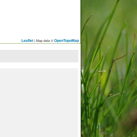
| Map data ©
Leaflet
OpenTopoMap