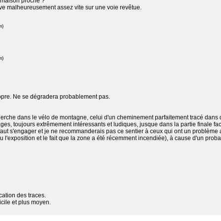
la maison proche ?
rive malheureusement assez vite sur une voie revêtue.
m)
m)
ropre. Ne se dégradera probablement pas.
herche dans le vélo de montagne, celui d'un cheminement parfaitement tracé dans du
ges, toujours extrêmement intéressants et ludiques, jusque dans la partie finale fac
aut s'engager et je ne recommanderais pas ce sentier à ceux qui ont un problème av
, vu l'exposition et le fait que la zone a été récemment incendiée), à cause d'un pr
cation des traces.
ficile et plus moyen.