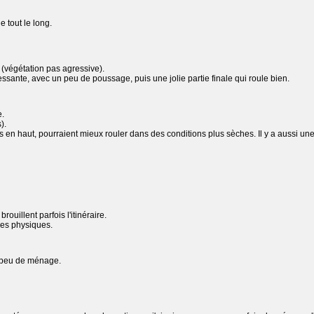
ue tout le long.
(végétation pas agressive).
ssante, avec un peu de poussage, puis une jolie partie finale qui roule bien.
e.
).
en haut, pourraient mieux rouler dans des conditions plus sèches. Il y a aussi une tr
rouillent parfois l'itinéraire.
es physiques.
n peu de ménage.