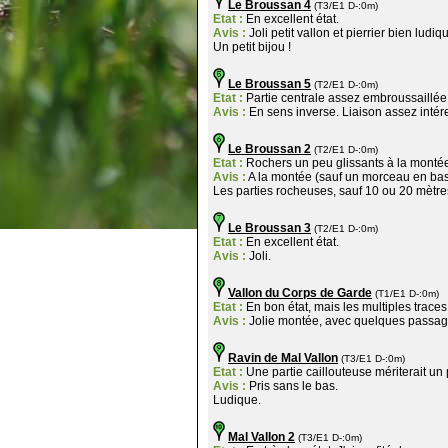
Le Broussan 4
(T3/E1 D-:0m)
Etat :
En excellent état.
Avis :
Joli petit vallon et pierrier bien ludiq
Un petit bijou !
Le Broussan 5
(T2/E1 D-:0m)
Etat :
Partie centrale assez embroussaillée 
Avis :
En sens inverse. Liaison assez intére
Le Broussan 2
(T2/E1 D-:0m)
Etat :
Rochers un peu glissants à la monté
Avis :
A la montée (sauf un morceau en bas
Les parties rocheuses, sauf 10 ou 20 mètres 
Le Broussan 3
(T2/E1 D-:0m)
Etat :
En excellent état.
Avis :
Joli.
Vallon du Corps de Garde
(T1/E1 D-:0m)
Etat :
En bon état, mais les multiples traces b
Avis :
Jolie montée, avec quelques passag
Ravin de Mal Vallon
(T3/E1 D-:0m)
Etat :
Une partie caillouteuse mériterait u
Avis :
Pris sans le bas.
Ludique.
Mal Vallon 2
(T3/E1 D-:0m)