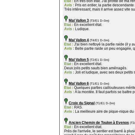
Etat :
En très bon état. J'ai profité de ma r
Avis :
Pris en entier, la partie descendante p
Très intéressant, mais il arrive assez vite s
Mal Vallon 3
(T3/E1 D-:0m)
Etat :
En excellent état.
Avis :
Ludique.
Mal Vallon 4
(T4/E1 D-:0m)
Etat :
J'ai bien nettoyé la partie raide (il y
Avis :
Belle partie raide un peu engagée, qu
Mal Vallon 5
(T2/E1 D-:0m)
Etat :
En excellent état.
Deux jolis petits sauts bien aménagés.
Avis :
Joli et ludique, avec ses deux petits 
Mal Vallon 6
(T1/E1 D-:0m)
Etat :
Quelques parties caillouteuses méri
Avis :
A la montée. Il faut parfois se battre p
Croix du Signal
(T1/E1 D-:0m)
Etat :
RAS.
Avis :
La meilleure aire de pique-nique du 
Ancien Chemin de Toulon à Evenos
(T2
Etat :
En excellent état.
Près de l'arrivée, le sentier est barré à pl