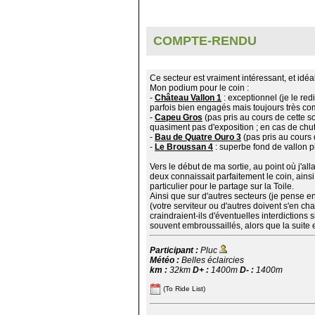
COMPTE-RENDU
Ce secteur est vraiment intéressant, et idéal
Mon podium pour le coin :
-
Château Vallon 1
: exceptionnel (je le re
parfois bien engagés mais toujours très c
-
Capeu Gros
(pas pris au cours de cette so
quasiment pas d'exposition ; en cas de chute
-
Bau de Quatre Ouro 3
(pas pris au cours 
-
Le Broussan 4
: superbe fond de vallon p
Vers le début de ma sortie, au point où j'al
deux connaissait parfaitement le coin, ainsi
particulier pour le partage sur la Toile.
Ainsi que sur d'autres secteurs (je pense en
(votre serviteur ou d'autres doivent s'en ch
craindraient-ils d'éventuelles interdictions 
souvent embroussaillés, alors que la suite 
Participant :
Pluc
Météo :
Belles éclaircies
km :
32km
D+ :
1400m
D- :
1400m
(To Ride List)