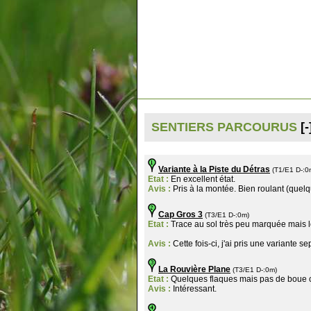
SENTIERS PARCOURUS
[-
Variante à la Piste du Détras
(T1/E1 D-:0
Etat :
En excellent état.
Avis :
Pris à la montée. Bien roulant (quelqu
Cap Gros 3
(T3/E1 D-:0m)
Etat :
Trace au sol très peu marquée mais les
Avis :
Cette fois-ci, j'ai pris une variante 
La Rouvière Plane
(T3/E1 D-:0m)
Etat :
Quelques flaques mais pas de boue c
Avis :
Intéressant.