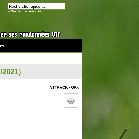
>
Recherche avancée
es
/2021)
VTTRACK
-
GPX