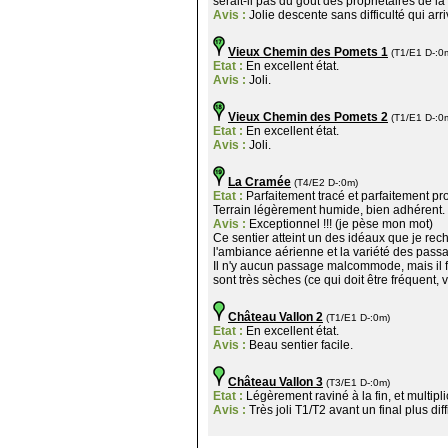
serait-il pas du goût des propriétaires de 
Avis :
Jolie descente sans difficulté qui ar
Vieux Chemin des Pomets 1
(T1/E1 D-:0
Etat :
En excellent état.
Avis :
Joli.
Vieux Chemin des Pomets 2
(T1/E1 D-:0
Etat :
En excellent état.
Avis :
Joli.
La Cramée
(T4/E2 D-:0m)
Etat :
Parfaitement tracé et parfaitement p
Terrain légèrement humide, bien adhérent.
Avis :
Exceptionnel !!! (je pèse mon mot)
Ce sentier atteint un des idéaux que je rec
l'ambiance aérienne et la variété des passa
Il n'y aucun passage malcommode, mais il f
sont très sèches (ce qui doit être fréquent
Château Vallon 2
(T1/E1 D-:0m)
Etat :
En excellent état.
Avis :
Beau sentier facile.
Château Vallon 3
(T3/E1 D-:0m)
Etat :
Légèrement raviné à la fin, et multipli
Avis :
Très joli T1/T2 avant un final plus dif