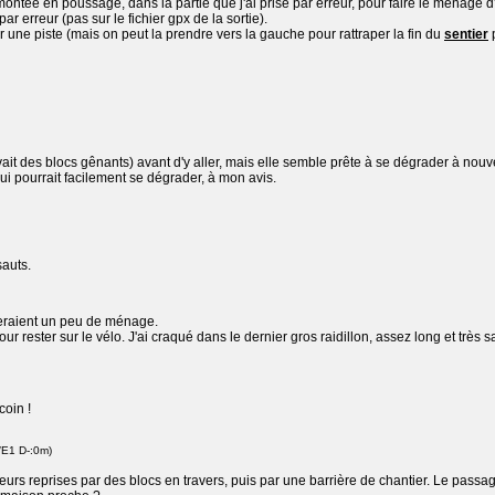
emontée en poussage, dans la partie que j'ai prise par erreur, pour faire le ménage d
ar erreur (pas sur le fichier gpx de la sortie).
ur une piste (mais on peut la prendre vers la gauche pour rattraper la fin du
sentier
 avait des blocs gênants) avant d'y aller, mais elle semble prête à se dégrader à nou
i pourrait facilement se dégrader, à mon avis.
sauts.
teraient un peu de ménage.
our rester sur le vélo. J'ai craqué dans le dernier gros raidillon, assez long et très s
coin !
/E1 D-:0m)
usieurs reprises par des blocs en travers, puis par une barrière de chantier. Le passa