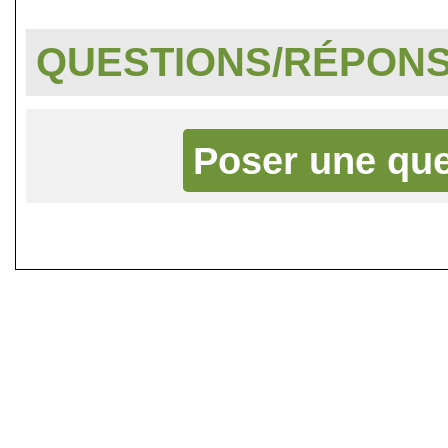
QUESTIONS/RÉPON
Poser une que
©
Singletrack.fr
- 2007-2026 - La re
retenue en cas d'accident sur 