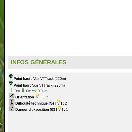
INFOS GÉNÉRALES
Point haut :
Voir VTTrack (220m)
Point bas :
Voir VTTrack (226m)
0m
0m
0.9km
Orientation
:
E
Difficulté technique (/5) [
] :
2
Danger d'exposition (/3) [
] :
1