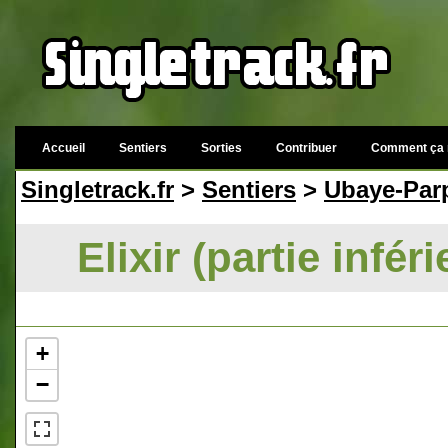
Accueil
Sentiers
Sorties
Contribuer
Comment ça 
Singletrack.fr
>
Sentiers
>
Ubaye-Parp
Elixir (partie infé
+
−