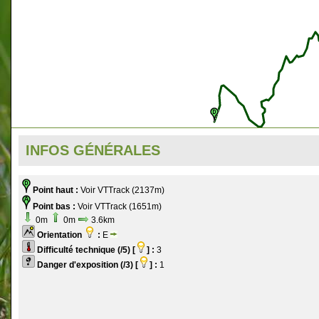
INFOS GÉNÉRALES
Point haut :
Voir VTTrack (2137m)
Point bas :
Voir VTTrack (1651m)
0m
0m
3.6km
Orientation
:
E
Difficulté technique (/5) [
] :
3
Danger d'exposition (/3) [
] :
1