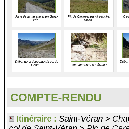
Piste de la navette entre Saint-
Pic de Caramantran à gauche,
C'es
Vér...
col de...
Début de la descente du col de
Début 
Une autochtone méfiante
Cham...
COMPTE-RENDU
Itinéraire :
Saint-Véran > Chap
col de Saint-Véran > Pic de Ca