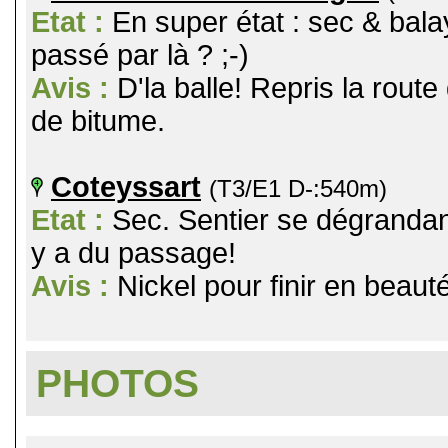
Etat :
En super état : sec & balay
passé par là ? ;-)
Avis :
D'la balle! Repris la rout
de bitume.
Coteyssart
(T3/E1 D-:540m)
Etat :
Sec. Sentier se dégrandan
y a du passage!
Avis :
Nickel pour finir en beauté
PHOTOS