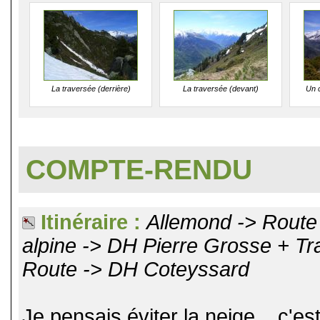
La traversée (derrière)
La traversée (devant)
Un c
COMPTE-RENDU
Itinéraire :
Allemond -> Route
alpine -> DH Pierre Grosse + T
Route -> DH Coteyssard
Je pensais éviter la neige... c'e