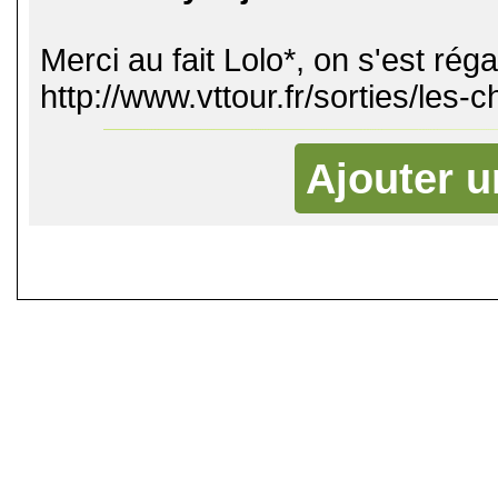
Merci au fait Lolo*, on s'est rég
http://www.vttour.fr/sorties/les
Ajouter 
©
Singletrack.fr
- 2007-2026 - La re
retenue en cas d'accident sur 