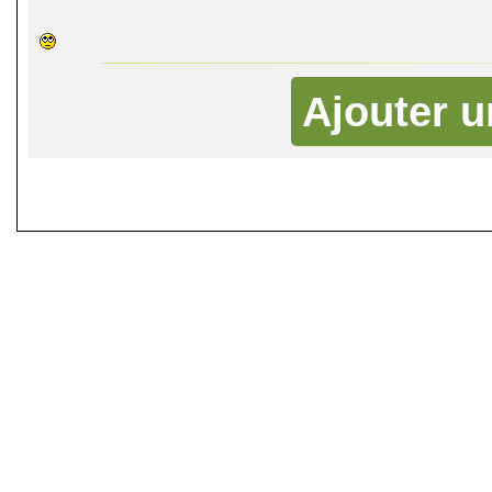
Ajouter 
©
Singletrack.fr
- 2007-2026 - La re
retenue en cas d'accident sur 