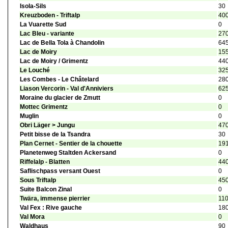
Isola-Sils
30
Kreuzboden - Triftalp
40
La Vuarette Sud
0
Lac Bleu - variante
27
Lac de Bella Tola à Chandolin
64
Lac de Moiry
15
Lac de Moiry / Grimentz
44
Le Louché
32
Les Combes - Le Châtelard
28
Liason Vercorin - Val d'Anniviers
62
Moraine du glacier de Zmutt
0
Mottec Grimentz
0
Muglin
0
Obri Läger > Jungu
47
Petit bisse de la Tsandra
30
Plan Cernet - Sentier de la chouette
19
Planetenweg Staltden Ackersand
0
Riffelalp - Blatten
44
Saflischpass versant Ouest
0
Sous Triftalp
45
Suite Balcon Zinal
0
Twära, immense pierrier
11
Val Fex : Rive gauche
18
Val Mora
0
Waldhaus
90