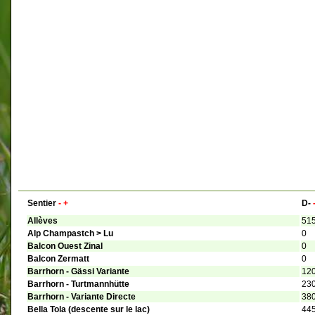
Sentier
-
+
D-
Allèves
51
Alp Champastch > Lu
0
Balcon Ouest Zinal
0
Balcon Zermatt
0
Barrhorn - Gässi Variante
12
Barrhorn - Turtmannhütte
23
Barrhorn - Variante Directe
38
Bella Tola (descente sur le lac)
44