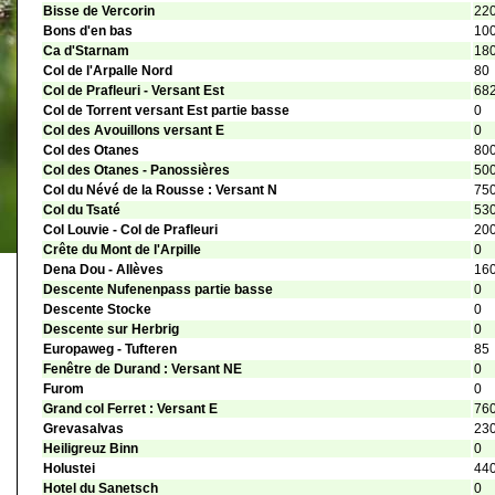
Bisse de Vercorin
22
Bons d'en bas
10
Ca d'Starnam
18
Col de l'Arpalle Nord
80
Col de Prafleuri - Versant Est
68
Col de Torrent versant Est partie basse
0
Col des Avouillons versant E
0
Col des Otanes
80
Col des Otanes - Panossières
50
Col du Névé de la Rousse : Versant N
75
Col du Tsaté
53
Col Louvie - Col de Prafleuri
20
Crête du Mont de l'Arpille
0
Dena Dou - Allèves
16
Descente Nufenenpass partie basse
0
Descente Stocke
0
Descente sur Herbrig
0
Europaweg - Tufteren
85
Fenêtre de Durand : Versant NE
0
Furom
0
Grand col Ferret : Versant E
76
Grevasalvas
23
Heiligreuz Binn
0
Holustei
44
Hotel du Sanetsch
0