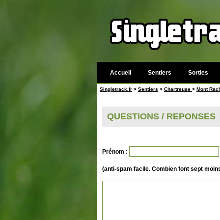
Accueil
Sentiers
Sorties
Singletrack.fr
>
Sentiers
>
Chartreuse
>
Mont Rach
QUESTIONS / REPONSES
Prénom :
(anti-spam facile. Combien font sept moins