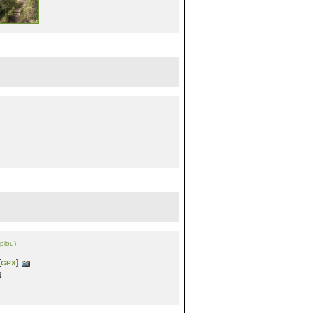
Jplou)
[
]
GPX