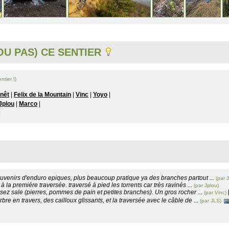
U PAS) CE SENTIER
ntier !)
onêt
|
Felix de la Mountain
|
Vinc
|
Yoyo
|
Jplou
|
Marco
|
|
uvenirs d'enduro epiques, plus beaucoup pratique ya des branches partout ...
(par 
 à la premiére traversée. traversé à pied les torrents car très ravinés ...
(par Jplou)
ssez sale (pierres, pommes de pain et petites branches). Un gros rocher ...
(par Vinc)
bre en travers, des cailloux glissants, et la traversée avec le câble de ...
(par JLS)