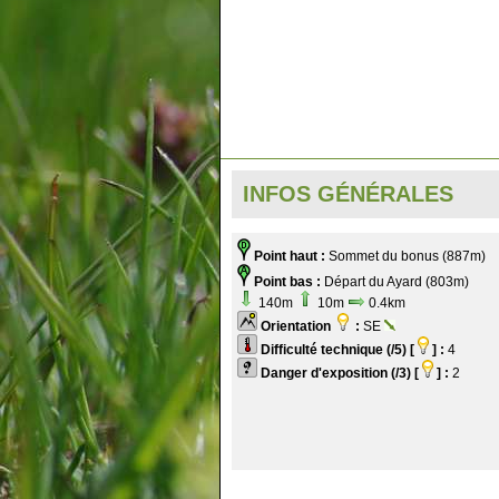
INFOS GÉNÉRALES
Point haut :
Sommet du bonus (887m)
Point bas :
Départ du Ayard (803m)
140m
10m
0.4km
Orientation
:
SE
Difficulté technique (/5) [
] :
4
Danger d'exposition (/3) [
] :
2
.