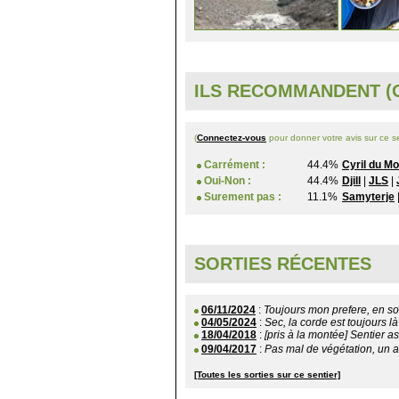
ILS RECOMMANDENT (O
(
Connectez-vous
pour donner votre avis sur ce se
Carrément :
44.4%
Cyril du M
Oui-Non :
44.4%
Djill
|
JLS
|
Surement pas :
11.1%
Samyterje
SORTIES RÉCENTES
06/11/2024
:
Toujours mon prefere, en so
04/05/2024
:
Sec, la corde est toujours là
18/04/2018
:
[pris à la montée] Sentier a
09/04/2017
:
Pas mal de végétation, un ar
[Toutes les sorties sur ce sentier]