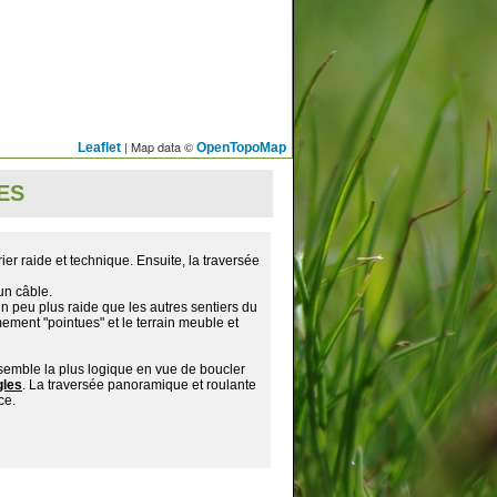
| Map data ©
Leaflet
OpenTopoMap
ES
ier raide et technique. Ensuite, la traversée
un câble.
un peu plus raide que les autres sentiers du
ement "pointues" et le terrain meuble et
semble la plus logique en vue de boucler
gles
. La traversée panoramique et roulante
ce.