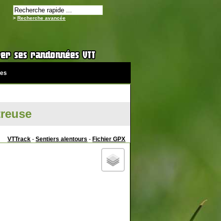
>
Recherche avancée
es
treuse
VTTrack
-
Sentiers alentours
-
Fichier GPX