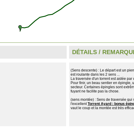
DÉTAILS / REMARQU
(Sens descente) : Le départ est un pierr
est roulante dans les 2 sens ...
La traversée d'un torrent est aidée par 
Pour finir, un beau sentier en épingle, 
secteur. Certaines épingles sont extrêm
fuyant ne facilite pas la chose.
(sens montée) : Sens de traversée qui 
l'excellent
Torrent Ayard : bonus épin
vaut le coup et la montée est très effica