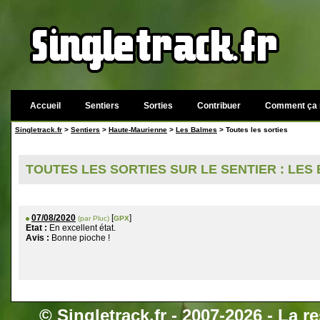
Accueil
Sentiers
Sorties
Contribuer
Comment ça 
Singletrack.fr
>
Sentiers
>
Haute-Maurienne
>
Les Balmes
> Toutes les sorties
TOUTES LES SORTIES SUR LE SENTIER : LES
07/08/2020
[
]
(par Pluc)
GPX
Etat :
En excellent état.
Avis :
Bonne pioche !
©
Singletrack.fr
- 2007-2026 - La re