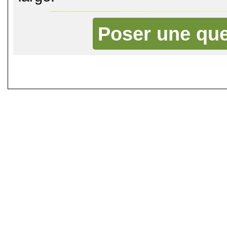
Poser une que
©
Singletrack.fr
- 2007-2026 - La re
retenue en cas d'accident sur 