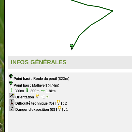
INFOS GÉNÉRALES
Point haut :
Route du peuil (823m)
Point bas :
Malhivert (474m)
300m
300m
1.8km
Orientation
:
E
Difficulté technique (/5) [
] :
2
Danger d'exposition (/3) [
] :
1