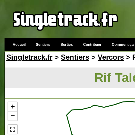
Accueil
Sentiers
Sorties
Contribuer
Comment ça 
Singletrack.fr
>
Sentiers
>
Vercors
> R
Rif Ta
+
−