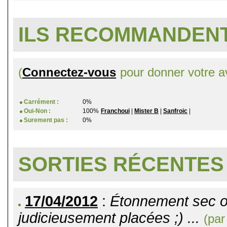
ILS RECOMMANDENT
(
Connectez-vous
pour donner votre av
Carrément :
0%
Oui-Non :
100%
Franchoui
|
Mister B
|
Sanfroic
|
Surement pas :
0%
SORTIES RÉCENTES
17/04/2012
:
Étonnement sec o
judicieusement placées ;) ...
(par