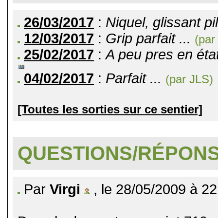
26/03/2017
:
Niquel, glissant pi
12/03/2017
:
Grip parfait ...
(par
25/02/2017
:
A peu pres en état
04/02/2017
:
Parfait ...
(par JLS)
[Toutes les sorties sur ce sentier]
QUESTIONS/RÉPON
Par
Virgi
, le 28/05/2009 à 22