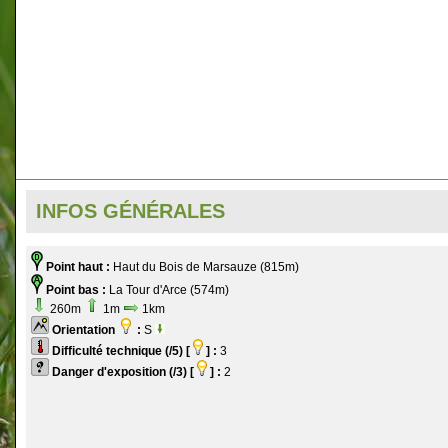
INFOS GÉNÉRALES
Point haut :
Haut du Bois de Marsauze (815m)
Point bas :
La Tour d'Arce (574m)
260m
1m
1km
Orientation
:
S
Difficulté technique (/5) [
] :
3
Danger d'exposition (/3) [
] :
2