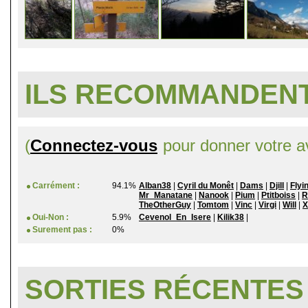
ILS RECOMMANDENT
(
Connectez-vous
pour donner votre av
Carrément :
94.1%
Alban38
|
Cyril du Monêt
|
Dams
|
Djill
|
Flyi
Mr_Manatane
|
Nanook
|
Pium
|
Ptitboiss
|
R
TheOtherGuy
|
Tomtom
|
Vinc
|
Virgi
|
Will
|
X
Oui-Non :
5.9%
Cevenol_En_Isere
|
Kilik38
|
Surement pas :
0%
SORTIES RÉCENTES