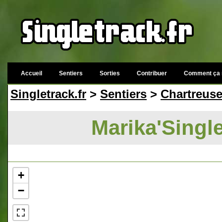
Accueil
Sentiers
Sorties
Contribuer
Comment ça 
Singletrack.fr
>
Sentiers
>
Chartreus
Marika'Single
+
−