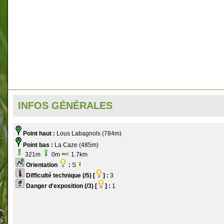
INFOS GÉNÉRALES
Point haut :
Lous Labagnols (784m)
Point bas :
La Caze (485m)
321m
0m
1.7km
Orientation
:
S
Difficulté technique (/5) [
] :
3
Danger d'exposition (/3) [
] :
1