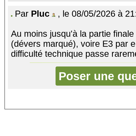
Par
Pluc
, le 08/05/2026 à 21
Au moins jusqu'à la partie finale
(dévers marqué), voire E3 par en
difficulté technique passe rare
Poser une que
©
Singletrack.fr
- 2007-2026 - La re
retenue en cas d'accident sur 