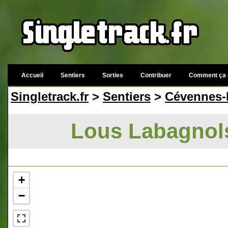
Accueil
Sentiers
Sorties
Contribuer
Comment ça 
Singletrack.fr
>
Sentiers
>
Cévennes-
Lous Labagnols
+
−