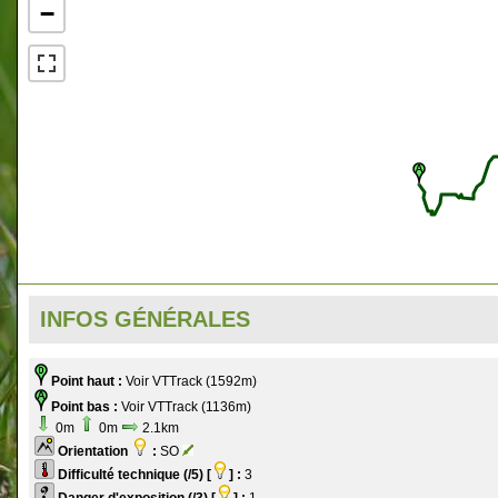
−
INFOS GÉNÉRALES
Point haut :
Voir VTTrack (1592m)
Point bas :
Voir VTTrack (1136m)
0m
0m
2.1km
Orientation
:
SO
Difficulté technique (/5) [
] :
3