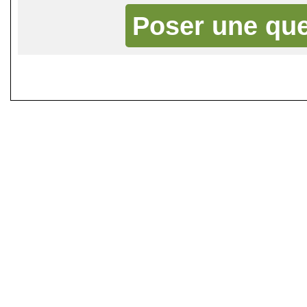
Poser une que
©
Singletrack.fr
- 2007-2026 - La re
retenue en cas d'accident sur 